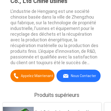
Co., Ltd Chine usines
L'industrie de Hengyang est une société
chinoise basée dans la ville de Zhengzhou
qui fabrique, sur la technologie de propriété
industrielle, l'usines et équipement pour le
recyclage des déchets et la récupération
avec la production énergétique, la
récupération matérielle ou la production des
produits finis. L'équipe d'innovation, de R&D,
passionnée et qualifiée avec la satisfaction
du client ont toujours été le succès de
Hengyang et ils sont toujours les
particularités de notre société. Sans
Appelez Maintenant.
Nous Contacter
compter que l'équipement historique de
Hengyang, comme les défibreurs simples et
doubles d'axes, ...
Produits supérieurs