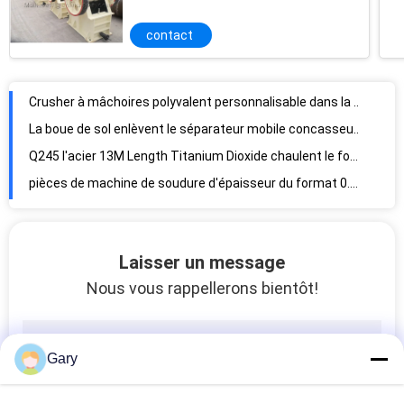
contact
Crusher à mâchoires polyvalent personnalisable dans la manipulation des matériaux
La boue de sol enlèvent le séparateur mobile concasseur mobile de chenille de station
Q245 l'acier 13M Length Titanium Dioxide chaulent le four rotatoire
pièces de machine de soudure d'épaisseur du format 0.2mm 50mm du DAO 3D
Presse hydraulique de déchets de papier de rebut Carboard pour ceinturer de emballage
Le tri automatique 11KW 12 barbote la machine ballistique du séparateur 180m3/H
Solid Waste Recycling Plant
Laisser un message
Mobile Concrete Waste Crusher
Nous vous rappellerons bientôt!
Installation de transformation d'or à échelle réduite de construction d'énergie hydroélectrique
Déchets de biomasse d'ISO9001 2000kw 50mm à la centrale
Broyeur à boulets de extraction d'alliage de la construction ISO9001 Shell Liners
Gary
revêtement en caoutchouc de la force 3.8M Diameter Ball Mill de tension de 17.2MPa 175kg/cm2
Acier inoxydable NM400 Hardox 400 pièces de rechange de soudure