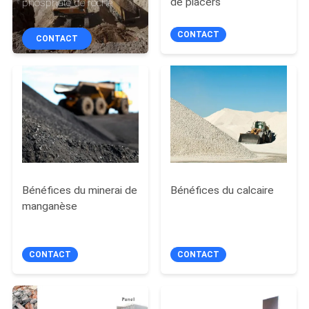
de placers
phosphate de roche
CONTRÔLE
CONTACT
CONTACT
DE
QUALITÉ
CONTACTEZ-
NOUS
NOUVELLES
Bénéfices du minerai de
Bénéfices du calcaire
manganèse
CAS
CONTACT
CONTACT
PLAN
DU