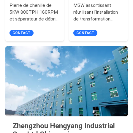
Pierre de chenille de
MSW assortissant
5KW 800TPH 180RPM
réutilisant l'installation
et séparateur de débris
de transformation
avec le convoyeur à
municipale des déchets
bande
30TPH solides
CONTACT
CONTACT
Zhengzhou Hengyang Industrial