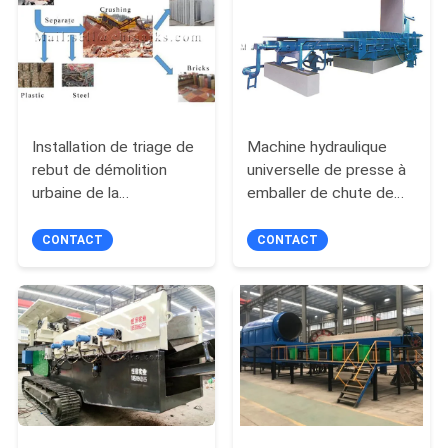
SITE
POLITIQUE
DE
Installation de triage de
Machine hydraulique
CONFIDENTIALITÉ
rebut de démolition
universelle de presse à
urbaine de la
emballer de chute de
construction 750TPH
PLC 15 TPH
de ville
CONTACT
CONTACT