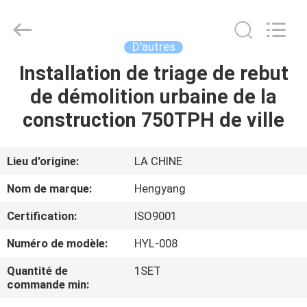
-
2026
Zhengzhou
Hengyang
Industrial
D'autres
Co.,
Ltd.
Installation de triage de rebut
MAISON
All
Rights
Reserved.
de démolition urbaine de la
PRODUITS
construction 750TPH de ville
AU
Lieu d'origine:
LA CHINE
SUJET
Nom de marque:
Hengyang
DE
Certification:
ISO9001
NOUS
Numéro de modèle:
HYL-008
VISITE
Quantité de
1SET
commande min:
D'USINE