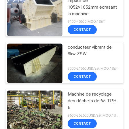
impact de
1052×1652mm écrasant
la machine
9100-45600 MOQ:1SET
CONTACT
conducteur vibrant de
8kw ZSW
3000-21560USD/set MOQ:1SET
CONTACT
Machine de recyclage
des déchets de 65 TPH
E
9500-362500USD/set MOQ:1SET
CONTACT