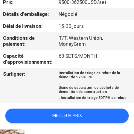
Prix:
9500-362500USD/set
CONTRÔLE
Détails d'emballage:
Négocié
DE
Délai de livraison:
15-30 jours
QUALITÉ
Conditions de
T/T, Western Union,
paiement:
MoneyGram
CONTACTEZ-
Capacité
60 SETS/MONTH
d'approvisionnement:
NOUS
Surligner:
Installation de triage de rebut de la
démolition 750TPH
NOUVELLES
,
Usine de séparation de déchets de
démolition de construction
,
Installation de triage 50TPH de rebut
CAS
MEILLEUR PRIX
PLAN
DU