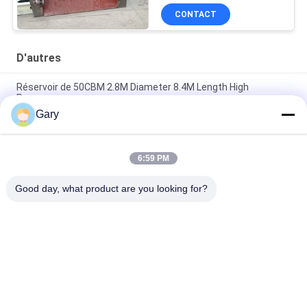
CONTACT
D'autres
Réservoir de 50CBM 2.8M Diameter 8.4M Length High
Pressure
Gary
Écran de vibration de asséchage de la granularité 0.35mm de
20TPH 45%
6:59 PM
type horizontal broyeur de 23r/min 900×1800mm à boulets de
revêtement d'alumine de 90%
Good day, what product are you looking for?
Catégories populaires
Tous
Machine De Broyage 
Recyclage Des 
À La Poudre De 
Poussières De La 
Micron
FEA
Ligne De Traitement 
Broyeur À Boulets 