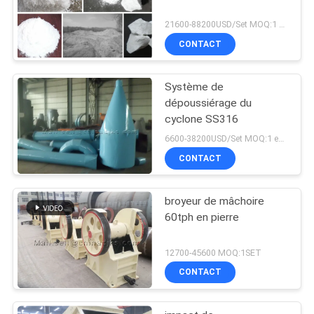
21600-88200USD/Set MOQ:1 ensemble
CONTACT
Système de
dépoussiérage du
cyclone SS316
6600-38200USD/Set MOQ:1 ensemble
CONTACT
broyeur de mâchoire
60tph en pierre
12700-45600 MOQ:1SET
CONTACT