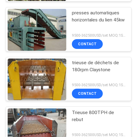
presses automatiques
horizontales du lien 45kw
9500-362500USD/set MOQ:1SET
CONTACT
trieuse de déchets de
180rpm Claystone
9500-362500USD/set MOQ:1SET
CONTACT
Trieuse 800TPH de
rebut
9500-362500USD/set MOQ:1SET