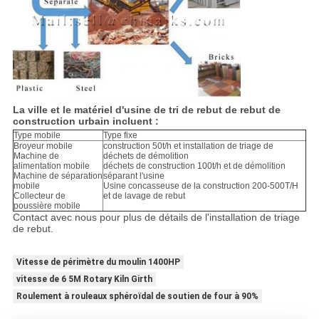
La ville et le matériel d'usine de tri de rebut de rebut de
construction urbain incluent :
Type mobile
Type fixe
Broyeur mobile
construction 50t/h et installation de triage de
Machine de
déchets de démolition
alimentation mobile
déchets de construction 100t/h et de démolition
Machine de séparation
séparant l'usine
mobile
Usine concasseuse de la construction 200-500T/H
Collecteur de
et de lavage de rebut
poussière mobile
Contact avec nous pour plus de détails de l'installation de triage
de rebut.
Vitesse de périmètre du moulin 1400HP
vitesse de 6 5M Rotary Kiln Girth
Roulement à rouleaux sphéroïdal de soutien de four à 90%