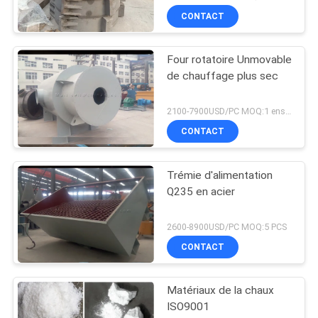
CONTACT
Four rotatoire Unmovable
de chauffage plus sec
2100-7900USD/PC MOQ:1 ensemble
CONTACT
Trémie d'alimentation
Q235 en acier
2600-8900USD/PC MOQ:5 PCS
CONTACT
Matériaux de la chaux
ISO9001