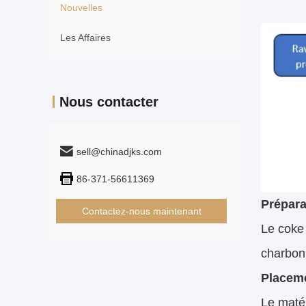
Nouvelles
Les Affaires
Nous contacter
sell@chinadjks.com
86-371-56611369
Prépara
Contactez-nous maintenant
Le coke 
charbon
Placeme
Le matér