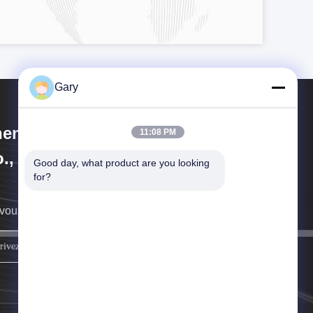
Gary
engzhou Hengyang Industrial
11:08 PM
., Ltd
Good day, what product are you looking 
for?
vous rappellera au plus vite.
inscrivez-vous