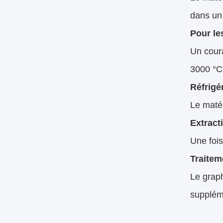
dans un 
Pour les
Un coura
3000 °C.
Réfrigé
Le matér
Extract
Une fois
Traiteme
Le graph
suppléme