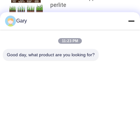
perlite
Gary
top
11:23 PM
Good day, what product are you looking for?
Catégories populaires
Tous
Machine De Broyage 
Recyclage Des 
À La Poudre De 
Poussières De La 
Micron
FEA
Ligne De Traitement 
Broyeur À Boulets 
De La Métallurgie
De Meulage
Ligne De Lavage De 
Four Rotatoire
Pierre Et De Sable