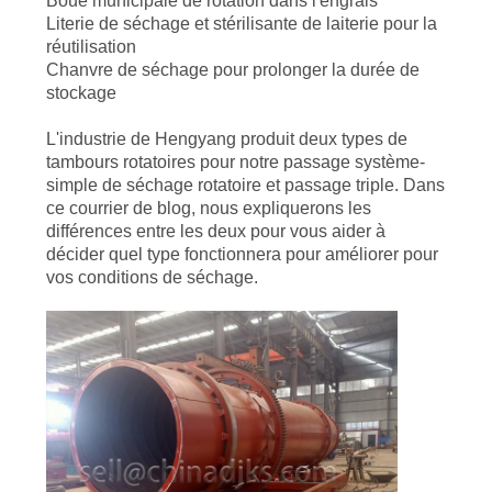
Boue municipale de rotation dans l'engrais
SITE
Literie de séchage et stérilisante de laiterie pour la
réutilisation
Chanvre de séchage pour prolonger la durée de
POLITIQUE
stockage
DE
L'industrie de Hengyang produit deux types de
tambours rotatoires pour notre passage système-
CONFIDENTIALITÉ
simple de séchage rotatoire et passage triple. Dans
ce courrier de blog, nous expliquerons les
différences entre les deux pour vous aider à
décider quel type fonctionnera pour améliorer pour
vos conditions de séchage.