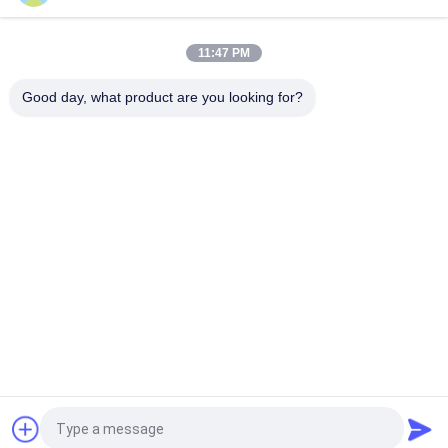
top
11:47 PM
Good day, what product are you looking for?
Catégories populaires
Tous
Machine De Broyage 
Recyclage Des 
À La Poudre De 
Poussières De La 
Micron
FEA
Ligne De Traitement 
Broyeur À Boulets 
De La Métallurgie
De Meulage
Ligne De Lavage De 
Four Rotatoire
Pierre Et De Sable
Station 
Machine De 
Concasseuse Mobile
Séchage Rotatoire
Demandez un devis