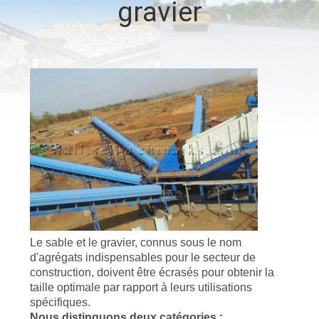
gravier
CONTRÔLE
DE
QUALITÉ
CONTACTEZ-
NOUS
NOUVELLES
CAS
Le sable et le gravier, connus sous le nom
d'agrégats indispensables pour le secteur de
construction, doivent être écrasés pour obtenir la
PLAN
taille optimale par rapport à leurs utilisations
spécifiques.
DU
Nous distinguons deux catégories :