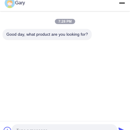
Gary
top
7:28 PM
Good day, what product are you looking for?
Catégories populaires
Tous
Machine De Broyage 
Recyclage Des 
À La Poudre De 
Poussières De La 
Micron
FEA
Ligne De Traitement 
Broyeur À Boulets 
De La Métallurgie
De Meulage
Ligne De Lavage De 
Four Rotatoire
Pierre Et De Sable
Station 
Machine De 
Concasseuse Mobile
Séchage Rotatoire