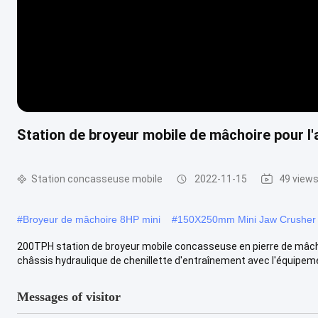
Station de broyeur mobile de mâchoire pour l'a
Station concasseuse mobile
2022-11-15
49 view
#
Broyeur de mâchoire 8HP mini
#
150X250mm Mini Jaw Crusher
200TPH station de broyeur mobile concasseuse en pierre de mâchoi
châssis hydraulique de chenillette d'entraînement avec l'équipemen
Messages of visitor