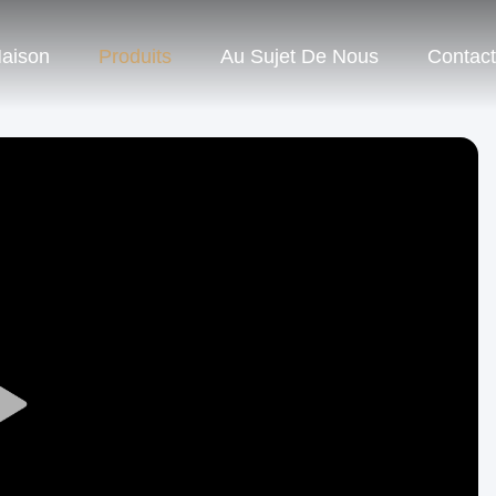
aison
Produits
Au Sujet De Nous
Contac
Play
Video