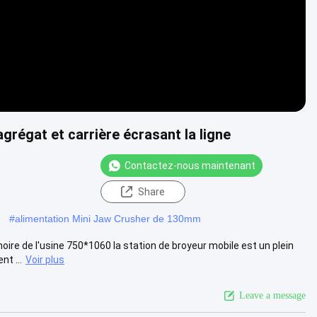
grégat et carrière écrasant la ligne
Contactez-nous maintenant
s
Share
#
alimentation Mini Jaw Crusher de 130mm
re de l'usine 750*1060 la station de broyeur mobile est un plein
t ...
Voir plus
Leave a message