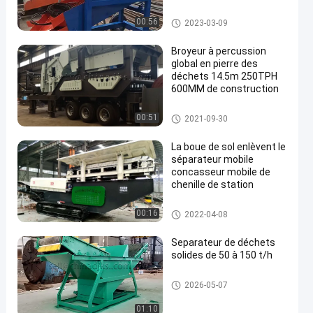
machine portative de
broyeur
Station concasseuse mobile
00:56
2023-03-09
Broyeur à percussion
global en pierre des
déchets 14.5m 250TPH
600MM de construction
Station concasseuse mobile
00:51
2021-09-30
La boue de sol enlèvent le
séparateur mobile
concasseur mobile de
chenille de station
Station concasseuse mobile
00:16
2022-04-08
Separateur de déchets
solides de 50 à 150 t/h
D'autres
2026-05-07
01:10