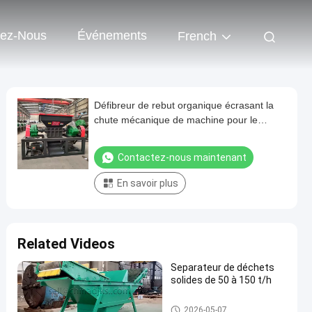
tez-Nous
Événements
French
Défibreur de rebut organique écrasant la
chute mécanique de machine pour le
recyclage des déchets
Contactez-nous maintenant
En savoir plus
Related Videos
Separateur de déchets
solides de 50 à 150 t/h
D'autres
2026-05-07