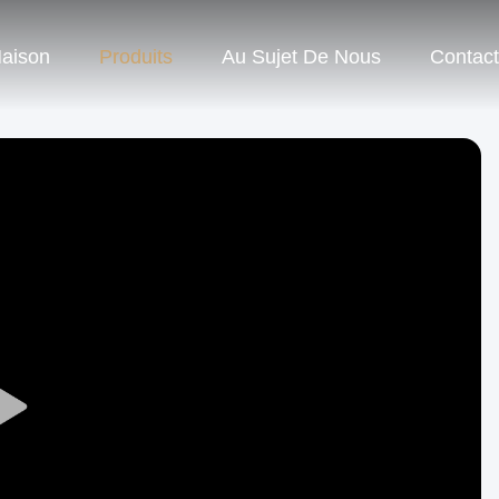
aison
Produits
Au Sujet De Nous
Contac
Play
Video