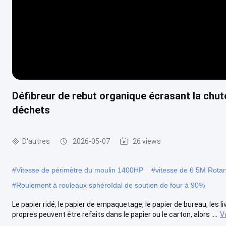
Défibreur de rebut organique écrasant la chu
déchets
D'autres
2026-05-07
26 views
#
Vitesse de périmètre du moulin 1400HP
#
vitesse de 6 5M Rotary
#
Roulement à rouleaux sphéroïdal de soutien de four à 90%
Le papier ridé, le papier de empaquetage, le papier de bureau, les l
propres peuvent être refaits dans le papier ou le carton, alors ....
V