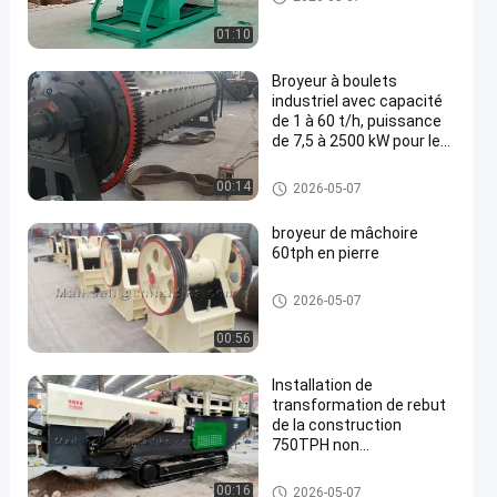
01:10
Broyeur à boulets
industriel avec capacité
de 1 à 60 t/h, puissance
de 7,5 à 2500 kW pour le
broyage par voie humide
D'autres
00:14
2026-05-07
broyeur de mâchoire
60tph en pierre
D'autres
2026-05-07
00:56
Installation de
transformation de rebut
de la construction
750TPH non
biodégradable inerte
D'autres
00:16
2026-05-07