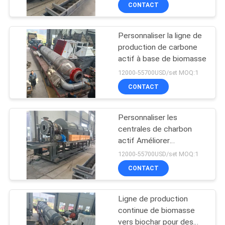
CONTACT
CONTRÔLE
Personnaliser la ligne de
DE
30
production de carbone
QUALITÉ
actif à base de biomasse
Ligne de traitement
12000-55700USD/set MOQ:1
de la métallurgie
CONTACTEZ-
CONTACT
NOUS
Personnaliser les
centrales de charbon
NOUVELLES
actif Améliorer
33
l'élimination des
12000-55700USD/set MOQ:1
contaminants
Broyeur à boulets de
CAS
CONTACT
meulage
Ligne de production
PLAN
continue de biomasse
DU
vers biochar pour des