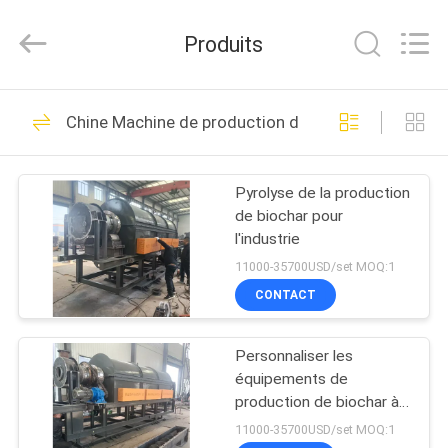
-
2026
Zhengzhou
Produits
Hengyang
Industrial
Co.,
Ltd.
MAISON
All
12
Rights
Chine Machine de production de biochar
Reserved.
Machine de broyage
PRODUITS
à la poudre de
Pyrolyse de la production
de biochar pour
micron
AU
l'industrie
SUJET
11000-35700USD/set MOQ:1
DE
CONTACT
4
NOUS
Recyclage des
Personnaliser les
équipements de
VISITE
poussières de la
production de biochar à
tension
D'USINE
11000-35700USD/set MOQ:1
FEA