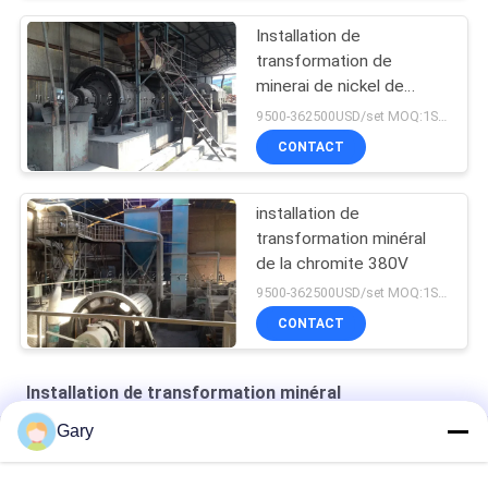
Installation de
transformation de
minerai de nickel de
flottaison de mélange
9500-362500USD/set MOQ:1SET
CONTACT
installation de
transformation minéral
de la chromite 380V
9500-362500USD/set MOQ:1SET
CONTACT
Installation de transformation minéral
Gary
céramiques structurelles en zirconium
Équipement de classification du classificateur de turbine