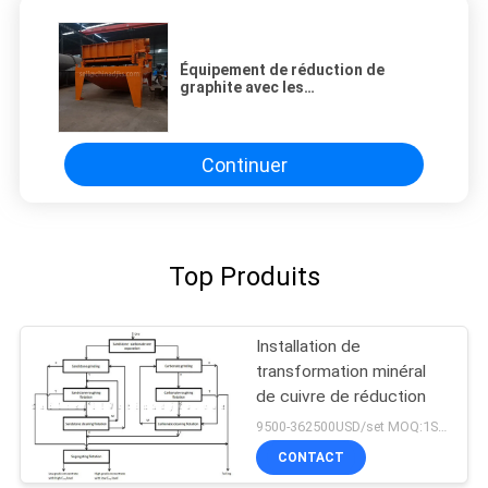
Équipement de réduction de
graphite avec les
broyeurs/broyeur à
boulets/cellule de flottaison et le
classificateur en spirale
Continuer
Top Produits
Installation de
transformation minéral
de cuivre de réduction
9500-362500USD/set MOQ:1SET
CONTACT