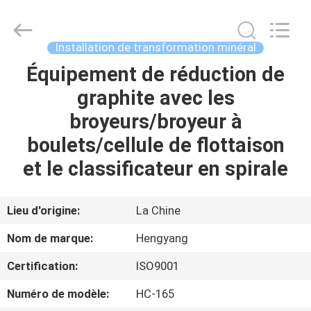
-
2026
Zhengzhou
Hengyang
Industrial
Installation de transformation minéral
Co.,
Ltd.
Équipement de réduction de
MAISON
All
Rights
Reserved.
graphite avec les
PRODUITS
broyeurs/broyeur à
boulets/cellule de flottaison
AU
et le classificateur en spirale
SUJET
DE
Lieu d'origine:
La Chine
NOUS
Nom de marque:
Hengyang
Certification:
ISO9001
VISITE
Numéro de modèle:
HC-165
D'USINE