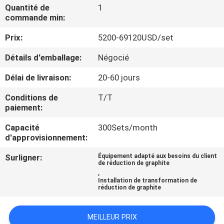
Quantité de
1
commande min:
CONTRÔLE
Prix:
5200-69120USD/set
DE
QUALITÉ
Détails d'emballage:
Négocié
Délai de livraison:
20-60 jours
CONTACTEZ-
Conditions de
T/T
NOUS
paiement:
Capacité
300Sets/month
NOUVELLES
d'approvisionnement:
Surligner:
Équipement adapté aux besoins du client
de réduction de graphite
CAS
,
Installation de transformation de
réduction de graphite
PLAN
DU
MEILLEUR PRIX