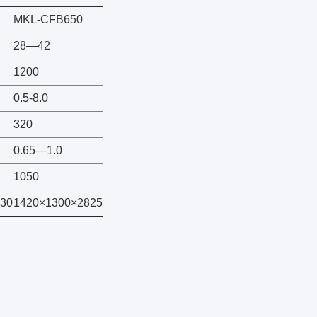
MKL-CFB650
28—42
1200
0.5-8.0
320
0.65—1.0
1050
030
1420×1300×2825