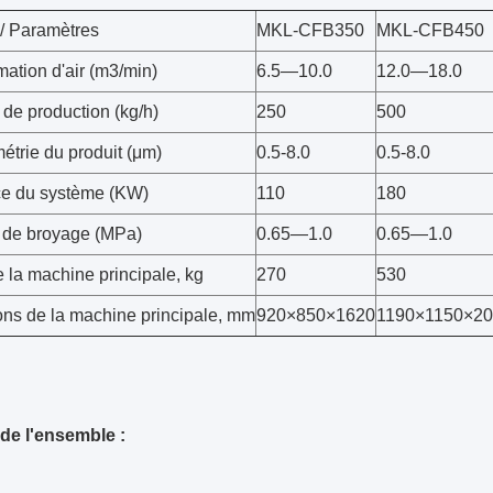
/ Paramètres
MKL-CFB350
MKL-CFB450
tion d'air (m3/min)
6.5—10.0
12.0—18.0
de production (kg/h)
250
500
étrie du produit (μm)
0.5-8.0
0.5-8.0
e du système (KW)
110
180
 de broyage (MPa)
0.65—1.0
0.65—1.0
 la machine principale, kg
270
530
ns de la machine principale, mm
920×850×1620
1190×1150×2
e l'ensemble :