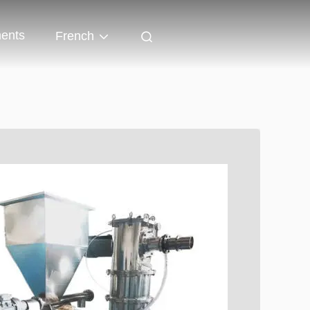
ents
French