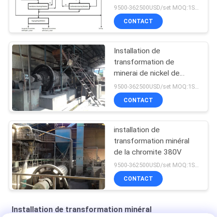
9500-362500USD/set MOQ:1SET
CONTACT
Installation de
transformation de
minerai de nickel de
flottaison de mélange
9500-362500USD/set MOQ:1SET
CONTACT
installation de
transformation minéral
de la chromite 380V
9500-362500USD/set MOQ:1SET
CONTACT
Installation de transformation minéral