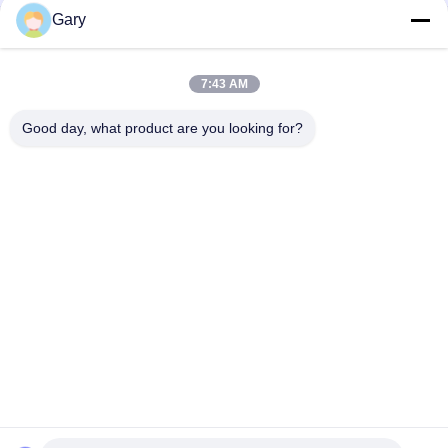
Gary
céramiques structurelles en zirconium
Équipement de classification du classificateur de turbine
7:43 AM
Machines de classification de l'air
Good day, what product are you looking for?
Catégories populaires
Tous
Machine De Broyage 
Recyclage Des 
À La Poudre De 
Poussières De La 
Micron
FEA
Ligne De Traitement 
Broyeur À Boulets 
De La Métallurgie
De Meulage
Ligne De Lavage De 
Four Rotatoire
Pierre Et De Sable
Station 
Machine De 
Concasseuse Mobile
Séchage Rotatoire