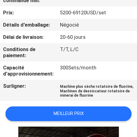
commande min:
Prix:
5200-69120USD/set
CONTRÔLE
DE
Détails d'emballage:
Négocié
QUALITÉ
Délai de livraison:
20-60 jours
Conditions de
T/T, L/C
CONTACTEZ-
paiement:
NOUS
Capacité
300Sets/month
d'approvisionnement:
NOUVELLES
Surligner:
,
Machine plus sèche rotatoire de fluorine
Machines de dessiccateur rotatoire de
minerai de fluorine
CAS
MEILLEUR PRIX
PLAN
DU