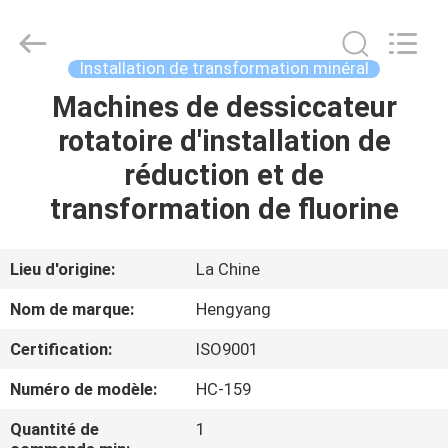
-
2026
Zhengzhou
Hengyang
Industrial
Installation de transformation minéral
Co.,
Ltd.
Machines de dessiccateur
MAISON
All
Rights
Reserved.
rotatoire d'installation de
PRODUITS
réduction et de
transformation de fluorine
AU
SUJET
Lieu d'origine:
La Chine
DE
Nom de marque:
Hengyang
NOUS
Certification:
ISO9001
Numéro de modèle:
HC-159
VISITE
D'USINE
Quantité de
1