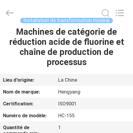
-
2026
Zhengzhou
Hengyang
Industrial
Installation de transformation minéral
Co.,
Ltd.
Machines de catégorie de
MAISON
All
Rights
Reserved.
réduction acide de fluorine et
PRODUITS
chaîne de production de
processus
AU
SUJET
Lieu d'origine:
La Chine
DE
Nom de marque:
Hengyang
NOUS
Certification:
ISO9001
Numéro de modèle:
HC-155
VISITE
D'USINE
Quantité de
1