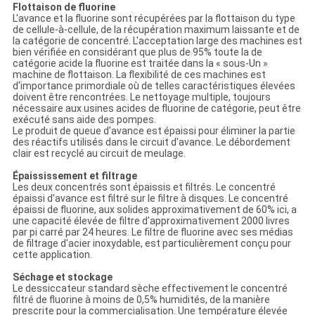
Flottaison de fluorine
L'avance et la fluorine sont récupérées par la flottaison du type
de cellule-à-cellule, de la récupération maximum laissante et de
la catégorie de concentré. L'acceptation large des machines est
bien vérifiée en considérant que plus de 95% toute la de
catégorie acide la fluorine est traitée dans la « sous-Un »
machine de flottaison. La flexibilité de ces machines est
d'importance primordiale où de telles caractéristiques élevées
doivent être rencontrées. Le nettoyage multiple, toujours
nécessaire aux usines acides de fluorine de catégorie, peut être
exécuté sans aide des pompes.
Le produit de queue d'avance est épaissi pour éliminer la partie
des réactifs utilisés dans le circuit d'avance. Le débordement
clair est recyclé au circuit de meulage.
Épaississement et filtrage
Les deux concentrés sont épaissis et filtrés. Le concentré
épaissi d'avance est filtré sur le filtre à disques. Le concentré
épaissi de fluorine, aux solides approximativement de 60% ici, a
une capacité élevée de filtre d'approximativement 2000 livres
par pi carré par 24 heures. Le filtre de fluorine avec ses médias
de filtrage d'acier inoxydable, est particulièrement conçu pour
cette application.
Séchage et stockage
Le dessiccateur standard sèche effectivement le concentré
filtré de fluorine à moins de 0,5% humidités, de la manière
prescrite pour la commercialisation. Une température élevée