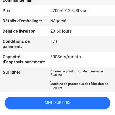
commande min:
Prix:
5200-69120USD/set
CONTRÔLE
DE
Détails d'emballage:
Négocié
QUALITÉ
Délai de livraison:
20-60 jours
Conditions de
T/T
CONTACTEZ-
paiement:
NOUS
Capacité
300Sets/month
d'approvisionnement:
NOUVELLES
Surligner:
Chaîne de production de minerai de
fluorine
,
Machine de processus de réduction de
CAS
fluorine
PLAN
MEILLEUR PRIX
DU