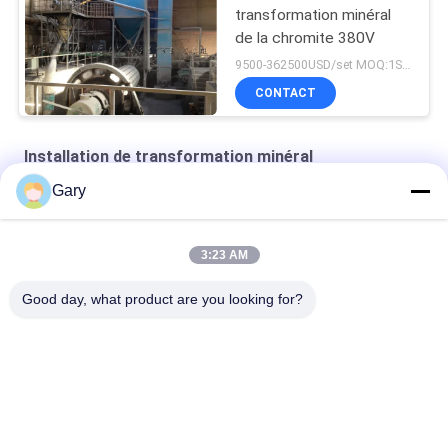
transformation minéral
de la chromite 380V
9500-362500USD/set MOQ:1SET
CONTACT
Installation de transformation minéral
Gary
céramiques structurelles en zirconium
Équipement de classification du classificateur de turbine
3:23 AM
Machines de classification de l'air
Good day, what product are you looking for?
Catégories populaires
Tous
Machine De Broyage 
Recyclage Des 
À La Poudre De 
Poussières De La 
Micron
FEA