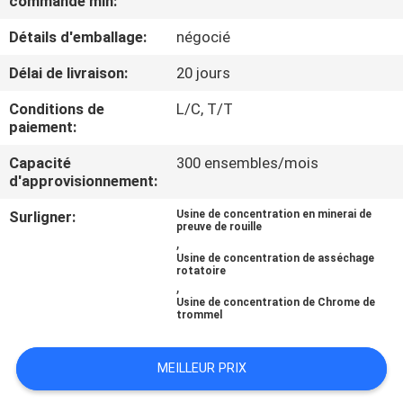
commande min:
Détails d'emballage:
négocié
CONTRÔLE
DE
Délai de livraison:
20 jours
QUALITÉ
Conditions de
L/C, T/T
paiement:
CONTACTEZ-
Capacité
300 ensembles/mois
d'approvisionnement:
NOUS
Surligner:
Usine de concentration en minerai de
preuve de rouille
,
NOUVELLES
Usine de concentration de asséchage
rotatoire
,
CAS
Usine de concentration de Chrome de
trommel
PLAN
MEILLEUR PRIX
DU