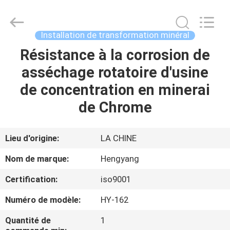
-
2026
Zhengzhou
Hengyang
Industrial
Installation de transformation minéral
Co.,
Ltd.
Résistance à la corrosion de
MAISON
All
Rights
Reserved.
asséchage rotatoire d'usine
PRODUITS
de concentration en minerai
de Chrome
AU
SUJET
Lieu d'origine:
LA CHINE
DE
Nom de marque:
Hengyang
NOUS
Certification:
iso9001
Numéro de modèle:
HY-162
VISITE
D'USINE
Quantité de
1