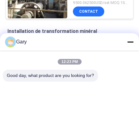
9500-362500USD/set MOQ:1SET
CONTACT
Installation de transformation minéral
Gary
céramiques structurelles en zirconium
Équipement de classification du classificateur de turbine
12:23 PM
Machines de classification de l'air
Good day, what product are you looking for?
Catégories populaires
Tous
Machine De Broyage 
Recyclage Des 
À La Poudre De 
Poussières De La 
Micron
FEA
Ligne De Traitement 
Broyeur À Boulets 
De La Métallurgie
De Meulage