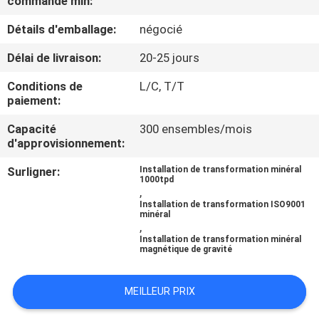
commande min:
Détails d'emballage:
négocié
CONTRÔLE
DE
Délai de livraison:
20-25 jours
QUALITÉ
Conditions de
L/C, T/T
paiement:
CONTACTEZ-
Capacité
300 ensembles/mois
d'approvisionnement:
NOUS
Surligner:
Installation de transformation minéral
1000tpd
,
NOUVELLES
Installation de transformation ISO9001
minéral
,
CAS
Installation de transformation minéral
magnétique de gravité
PLAN
MEILLEUR PRIX
DU