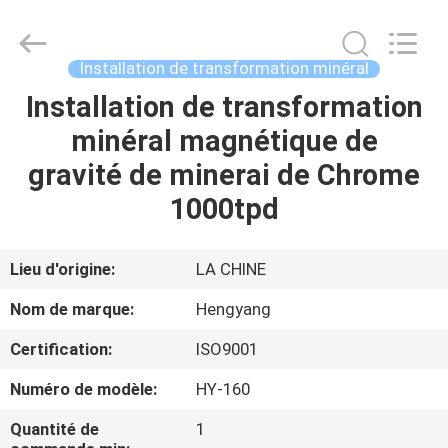
-
2026
Zhengzhou
Hengyang
Industrial
Installation de transformation minéral
Co.,
Ltd.
Installation de transformation
MAISON
All
Rights
Reserved.
minéral magnétique de
PRODUITS
gravité de minerai de Chrome
1000tpd
AU
SUJET
Lieu d'origine:
LA CHINE
DE
Nom de marque:
Hengyang
NOUS
Certification:
ISO9001
Numéro de modèle:
HY-160
VISITE
D'USINE
Quantité de
1