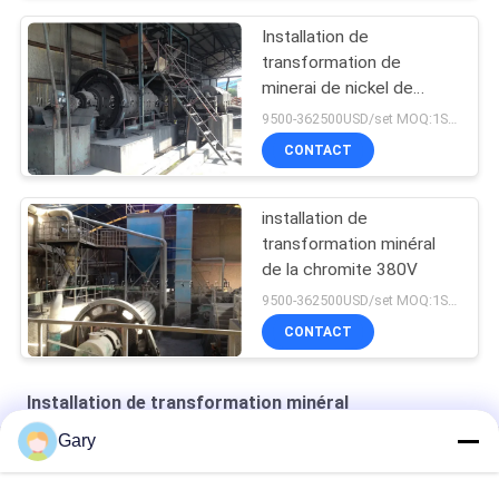
Installation de
transformation de
minerai de nickel de
flottaison de mélange
9500-362500USD/set MOQ:1SET
CONTACT
installation de
transformation minéral
de la chromite 380V
9500-362500USD/set MOQ:1SET
CONTACT
Installation de transformation minéral
Gary
céramiques structurelles en zirconium
Équipement de classification du classificateur de turbine