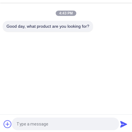
Équipement de classification du classificateur de turbine
4:43 PM
Machines de classification de l'air
Good day, what product are you looking for?
Catégories populaires
Tous
Machine De Broyage 
Recyclage Des 
À La Poudre De 
Poussières De La 
Micron
FEA
Ligne De Traitement 
Broyeur À Boulets 
De La Métallurgie
De Meulage
Ligne De Lavage De 
Four Rotatoire
Pierre Et De Sable
Station 
Machine De 
Concasseuse Mobile
Séchage Rotatoire
Demandez un devis