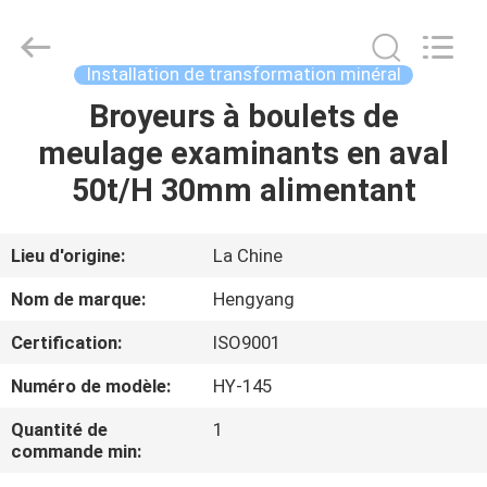
-
2026
Zhengzhou
Hengyang
Industrial
Installation de transformation minéral
Co.,
Ltd.
Broyeurs à boulets de
MAISON
All
Rights
Reserved.
meulage examinants en aval
PRODUITS
50t/H 30mm alimentant
AU
Lieu d'origine:
La Chine
SUJET
Nom de marque:
Hengyang
DE
Certification:
ISO9001
NOUS
Numéro de modèle:
HY-145
VISITE
Quantité de
1
commande min:
D'USINE