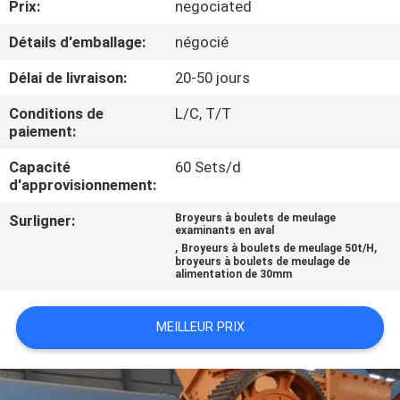
Prix:
negociated
CONTRÔLE
Détails d'emballage:
négocié
DE
Délai de livraison:
20-50 jours
QUALITÉ
Conditions de
L/C, T/T
paiement:
CONTACTEZ-
Capacité
60 Sets/d
d'approvisionnement:
NOUS
Surligner:
Broyeurs à boulets de meulage
examinants en aval
NOUVELLES
,
,
Broyeurs à boulets de meulage 50t/H
broyeurs à boulets de meulage de
alimentation de 30mm
CAS
MEILLEUR PRIX
PLAN
DU