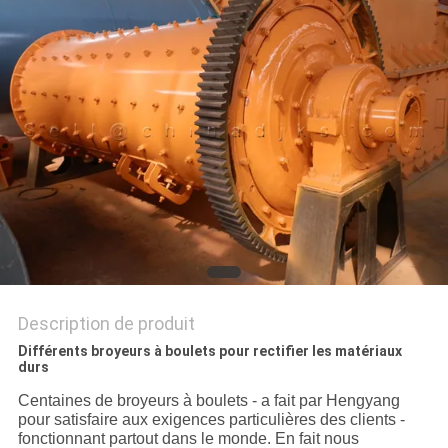
SITE
POLITIQUE
DE
CONFIDENTIALITÉ
Description de produit
Différents broyeurs à boulets pour rectifier les matériaux
durs
Centaines de broyeurs à boulets - a fait par Hengyang
pour satisfaire aux exigences particulières des clients -
fonctionnant partout dans le monde. En fait nous