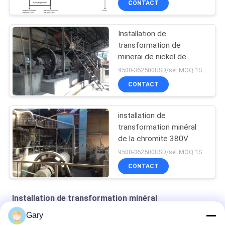
CONTACT
Installation de
transformation de
minerai de nickel de
flottaison de mélange
9500-362500USD/set MOQ:1SET
CONTACT
installation de
transformation minéral
de la chromite 380V
9500-362500USD/set MOQ:1SET
CONTACT
Installation de transformation minéral
Gary
céramiques structurelles en zirconium