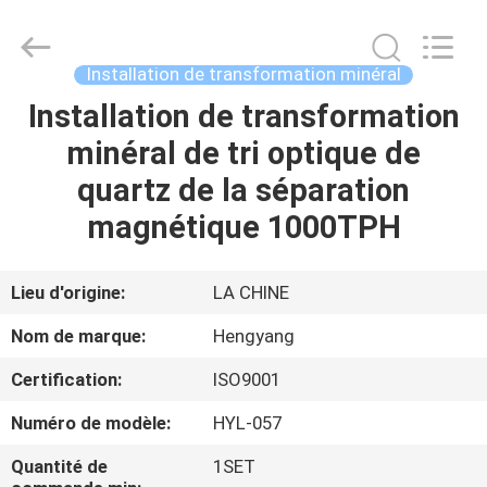
-
2026
Zhengzhou
Hengyang
Industrial
Installation de transformation minéral
Co.,
Ltd.
Installation de transformation
MAISON
All
Rights
Reserved.
minéral de tri optique de
PRODUITS
quartz de la séparation
magnétique 1000TPH
AU
SUJET
Lieu d'origine:
LA CHINE
DE
Nom de marque:
Hengyang
NOUS
Certification:
ISO9001
Numéro de modèle:
HYL-057
VISITE
D'USINE
Quantité de
1SET