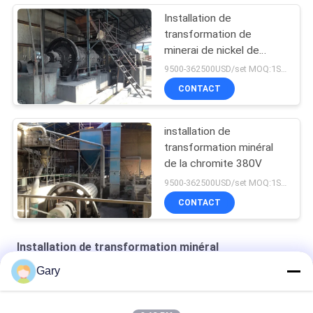
Installation de
transformation de
minerai de nickel de
flottaison de mélange
9500-362500USD/set MOQ:1SET
CONTACT
installation de
transformation minéral
de la chromite 380V
9500-362500USD/set MOQ:1SET
CONTACT
Installation de transformation minéral
Gary
céramiques structurelles en zirconium
Équipement de classification du classificateur de turbine