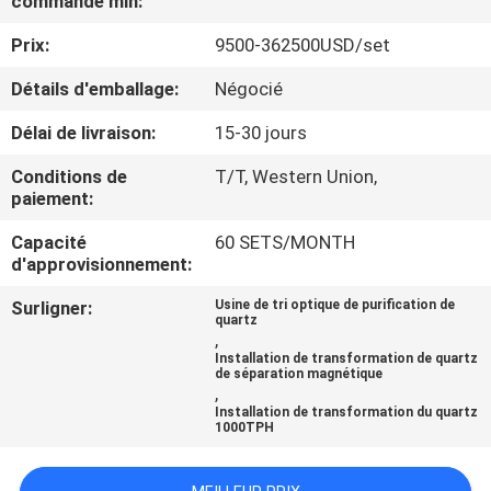
commande min:
Prix:
9500-362500USD/set
CONTRÔLE
DE
Détails d'emballage:
Négocié
QUALITÉ
Délai de livraison:
15-30 jours
Conditions de
T/T, Western Union,
CONTACTEZ-
paiement:
NOUS
Capacité
60 SETS/MONTH
d'approvisionnement:
NOUVELLES
Surligner:
Usine de tri optique de purification de
quartz
,
Installation de transformation de quartz
CAS
de séparation magnétique
,
Installation de transformation du quartz
1000TPH
PLAN
DU