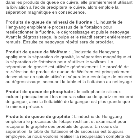
dans les produits de queue de cuivre, elle premièrement utilisant
la lixiviation à l'acide précipitera le cuivre, alors emploie la
séparation magnétique en conséquence.
Produits de queue de minerai de fluorine :
L'industrie de
Hengyang emploient le processus de la flottaison pour
resélectionner la fluorine, le dégrossissage et puis le nettoyage.
Avant le dégrossissage, la pulpe et le réactif seront entièrement
remués. Ensuite ce nettoyage répété sera de procéder.
Produit de queue de Wolfram :
L'industrie de Hengyang
appliquera la séparation de gravité, la séparation magnétique et
la séparation de flottaison pour réutiliser le wolfram. La
séparation de gravité est utilisée généralement. Le procédé de
re-sélection de produit de queue de Wolfram est principalement
descendeur en spirale utilisé et séparateur centrifuge de minerai
au dégrossissage, secouant la table et la flottaison au nettoyage.
Produit de queue de phosphate :
le collophanite siliceux
incluent principalement les minerais siliceux de quartz en minerai
de gangue, ainsi la flottabilité de la gangue est plus grande que
le minerai précieux.
Produits de queue de graphite :
L'industrie de Hengyang
emploiera le processus de l'étape rectifiant et examinant pour
récupérer le graphite des produits de queue. En cours de
séparation, la table de flottaison et de secousse est toujours
employée. Si nous voulons réaliser la récupération complète de