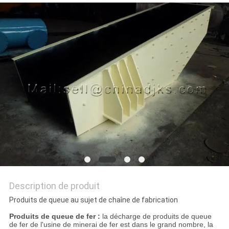
SITE
POLITIQUE
DE
CONFIDENTIALITÉ
Description de produit
Produits de queue au sujet de chaîne de fabrication
Produits de queue de fer :
la décharge de produits de queue
de fer de l'usine de minerai de fer est dans le grand nombre, la