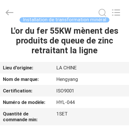
-
2026
Zhengzhou
Hengyang
Industrial
Installation de transformation minéral
Co.,
Ltd.
L'or du fer 55KW mènent des
MAISON
All
Rights
Reserved.
produits de queue de zinc
PRODUITS
retraitant la ligne
AU
Lieu d'origine:
LA CHINE
SUJET
Nom de marque:
Hengyang
DE
Certification:
ISO9001
NOUS
Numéro de modèle:
HYL-044
VISITE
Quantité de
1SET
commande min:
D'USINE