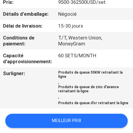
Prix:
9500-362500USD/set
CONTRÔLE
Détails d'emballage:
Négocié
DE
Délai de livraison:
15-30 jours
QUALITÉ
Conditions de
T/T, Western Union,
paiement:
MoneyGram
CONTACTEZ-
Capacité
60 SETS/MONTH
d'approvisionnement:
NOUS
Surligner:
Produits de queue 55KW retraitant la
ligne
NOUVELLES
,
Produits de queue de zinc d'avance
retraitant la ligne
,
CAS
Produits de queue d'or retraitant la ligne
PLAN
MEILLEUR PRIX
DU