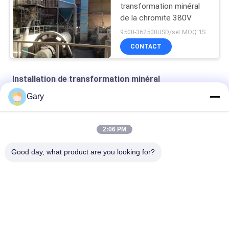
transformation minéral
de la chromite 380V
9500-362500USD/set MOQ:1SET
CONTACT
Installation de transformation minéral
Gary
céramiques structurelles en zirconium
Équipement de classification du classificateur de turbine
2:06 PM
Machines de classification de l'air
Good day, what product are you looking for?
Catégories populaires
Tous
Machine De Broyage 
Recyclage Des 
À La Poudre De 
Poussières De La 
Micron
FEA