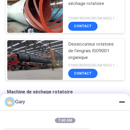
séchage rotatoire
51600-98200USD/Set MOQ:1 ensemble
CONTACT
Dessiccateur rotatoire
de l'engrais ISO9001
organique
31600-88200USD/Set MOQ:1 ensemble
CONTACT
Machine de séchage rotatoire
Gary
séchoir à vide à double cône
sécheur sous vide statique rond
7:40 AM
Four séchage de la circulation de l'air chaud