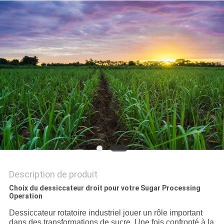
SITE
POLITIQUE
DE
CONFIDENTIALITÉ
Description de produit
Choix du dessiccateur droit pour votre Sugar Processing
Operation
Dessiccateur rotatoire industriel jouer un rôle important
dans des transformations de sucre. Une fois confronté à la