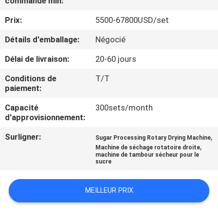
commande min:
Prix:
5500-67800USD/set
CONTRÔLE
DE
Détails d'emballage:
Négocié
QUALITÉ
Délai de livraison:
20-60 jours
Conditions de
T/T
CONTACTEZ-
paiement:
NOUS
Capacité
300sets/month
d'approvisionnement:
NOUVELLES
Surligner:
,
Sugar Processing Rotary Drying Machine
,
Machine de séchage rotatoire droite
machine de tambour sécheur pour le
sucre
CAS
MEILLEUR PRIX
PLAN
DU