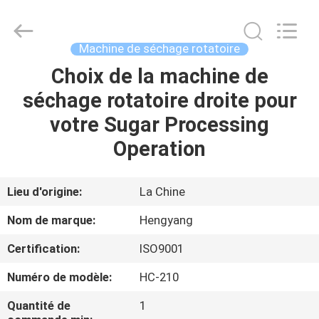
-
2026
Zhengzhou
Hengyang
Industrial
Machine de séchage rotatoire
Co.,
Ltd.
Choix de la machine de
MAISON
All
Rights
Reserved.
séchage rotatoire droite pour
PRODUITS
votre Sugar Processing
Operation
AU
SUJET
Lieu d'origine:
La Chine
DE
Nom de marque:
Hengyang
NOUS
Certification:
ISO9001
Numéro de modèle:
HC-210
VISITE
D'USINE
Quantité de
1