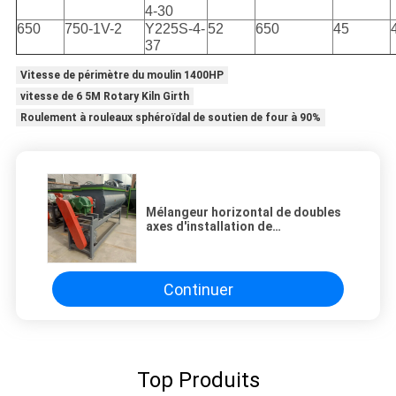
4-30
650
750-1V-2
Y225S-4-
52
650
45
37
Vitesse de périmètre du moulin 1400HP
vitesse de 6 5M Rotary Kiln Girth
Roulement à rouleaux sphéroïdal de soutien de four à 90%
Mélangeur horizontal de doubles
axes d'installation de
transformation de granulation
d'engrais organique
Continuer
Top Produits