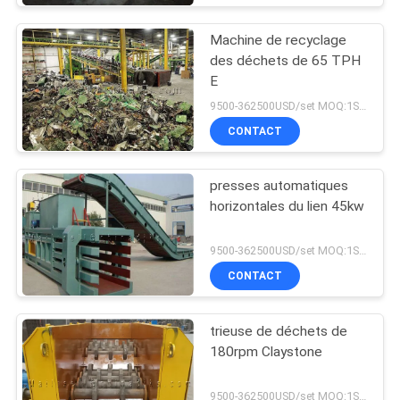
Machine de recyclage
des déchets de 65 TPH
E
9500-362500USD/set MOQ:1SET
CONTACT
presses automatiques
horizontales du lien 45kw
9500-362500USD/set MOQ:1SET
CONTACT
trieuse de déchets de
180rpm Claystone
9500-362500USD/set MOQ:1SET