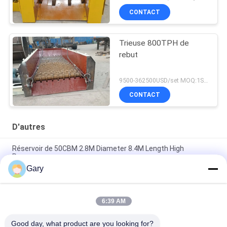
CONTACT
Trieuse 800TPH de
rebut
9500-362500USD/set MOQ:1SET
CONTACT
D'autres
Réservoir de 50CBM 2.8M Diameter 8.4M Length High
Pressure
Gary
Écran de vibration de asséchage de la granularité 0.35mm de
20TPH 45%
6:39 AM
type horizontal broyeur de 23r/min 900×1800mm à boulets de
revêtement d'alumine de 90%
Good day, what product are you looking for?