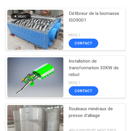
Défibreur de la biomasse
ISO9001
MOQ:1
CONTACT
Installation de
transformation 30KW de
rebut
MOQ:1
CONTACT
Rouleaux minéraux de
presse d'alliage
400-5100USD/PC MOQ:5 PCS