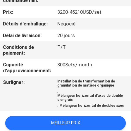
commande min:
Prix:
3200-45210USD/set
CONTRÔLE
DE
Détails d'emballage:
Négocié
QUALITÉ
Délai de livraison:
20 jours
Conditions de
T/T
CONTACTEZ-
paiement:
NOUS
Capacité
300Sets/month
d'approvisionnement:
NOUVELLES
Surligner:
installation de transformation de
granulation de matière organique
,
Mélangeur horizontal d'axes de double
CAS
d'engrais
,
Mélangeur horizontal de doubles axes
PLAN
MEILLEUR PRIX
DU