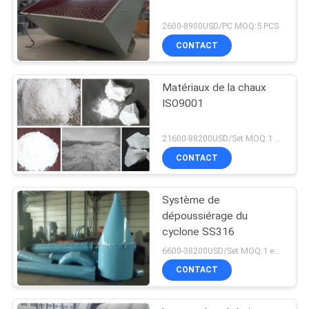
2600-8900USD/PC MOQ:5 PCS
CONTACT
Matériaux de la chaux
ISO9001
21600-88200USD/Set MOQ:1 ensemble
CONTACT
Système de
dépoussiérage du
cyclone SS316
6600-38200USD/Set MOQ:1 ensemble
CONTACT