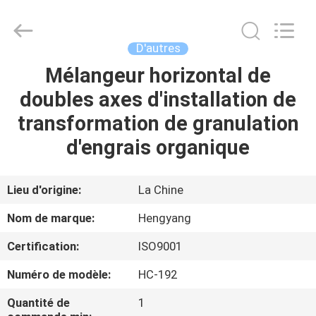
-
2026
Zhengzhou
Hengyang
Industrial
D'autres
Co.,
Ltd.
Mélangeur horizontal de
MAISON
All
Rights
Reserved.
doubles axes d'installation de
PRODUITS
transformation de granulation
d'engrais organique
AU
SUJET
Lieu d'origine:
La Chine
DE
Nom de marque:
Hengyang
NOUS
Certification:
ISO9001
Numéro de modèle:
HC-192
VISITE
D'USINE
Quantité de
1