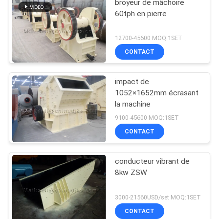
broyeur de mâchoire
60tph en pierre
12700-45600 MOQ:1SET
CONTACT
impact de
1052×1652mm écrasant
la machine
9100-45600 MOQ:1SET
CONTACT
conducteur vibrant de
8kw ZSW
3000-21560USD/set MOQ:1SET
CONTACT