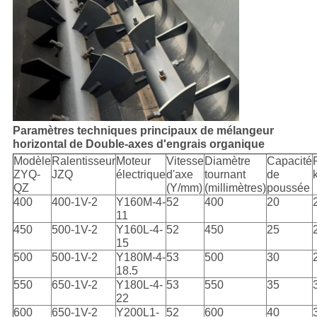
Paramètres techniques principaux de mélangeur
horizontal de Double-axes d'engrais organique
Modèle
Ralentisseur
Moteur
Vitesse
Diamètre
Capacité
ZYQ-
JZQ
électrique
d'axe
tournant
de
QZ
(Y/mm)
(millimètres)
poussée
400
400-1V-2
Y160M-4-
52
400
20
11
450
500-1V-2
Y160L-4-
52
450
25
15
500
500-1V-2
Y180M-4-
53
500
30
18.5
550
650-1V-2
Y180L-4-
53
550
35
22
600
650-1V-2
Y200L1-
52
600
40