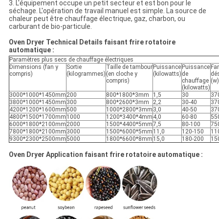
3. L'équipement occupe un petit secteur et est bon pour le
séchage. L'opération de travail manuel est simple. La source de
chaleur peut être chauffage électrique, gaz, charbon, ou
carburant de bio-particule.
Oven Dryer Technical Details faisant frire rotatoire
automatique :
Paramètres plus secs de chauffage électriques
Dimensions (fan y
Sortie
Taille de tambour
Puissance
Puissance
Fa
compris)
(kilogrammes)
(en cloche y
(kilowatts)
de
dé
compris)
chauffage
(w)
(kilowatts)
3000*1000*1450mm
200
800*1800*3mm
1,5
30
37
3800*1000*1450mm
300
800*2600*3mm
2,2
30-40
37
4200*1200*1600mm
500
1000*2800*3mm
3,0
40-50
37
4800*1500*1700mm
1000
1200*3400*4mm
4,0
60-80
55
6000*1800*2100mm
2000
1500*4400*5mm
7,5
80-100
75
7800*1800*2100mm
3000
1500*6000*5mm
11,0
120-150
11
9300*2300*2500mm
5000
1800*6600*8mm
15,0
180-200
15
Oven Dryer Application faisant frire rotatoire automatique :