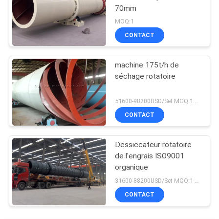
70mm
MOQ:1
CONTACT
machine 175t/h de
séchage rotatoire
51600-98200USD/Set MOQ:1 ensemble
CONTACT
Dessiccateur rotatoire
de l'engrais ISO9001
organique
31600-88200USD/Set MOQ:1 ensemble
CONTACT