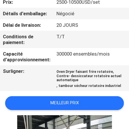
Prix:
2500-10500USD/set
CONTRÔLE
Détails d'emballage:
Négocié
DE
Délai de livraison:
20 JOURS
QUALITÉ
Conditions de
T/T
paiement:
CONTACTEZ-
Capacité
300000 ensembles/mois
d'approvisionnement:
NOUS
Surligner:
,
Oven Dryer faisant frire rotatoire
Contre- dessiccateur rotatoire actuel
NOUVELLES
automatique
,
tambour sécheur rotatoire industriel
CAS
MEILLEUR PRIX
PLAN
DU