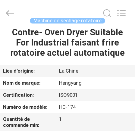
-
2026
Zhengzhou
Hengyang
Industrial
Machine de séchage rotatoire
Co.,
Ltd.
Contre- Oven Dryer Suitable
MAISON
All
Rights
Reserved.
For Industrial faisant frire
PRODUITS
rotatoire actuel automatique
AU
Lieu d'origine:
La Chine
SUJET
Nom de marque:
Hengyang
DE
Certification:
ISO9001
NOUS
Numéro de modèle:
HC-174
VISITE
Quantité de
1
commande min:
D'USINE