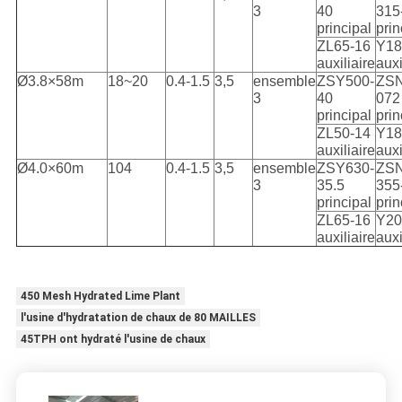
3
40
315
principal
prin
ZL65-16
Y18
auxiliaire
auxi
Ø3.8×58m
18~20
0.4-1.5
3,5
ensemble
ZSY500-
ZSN
3
40
072
principal
prin
ZL50-14
Y18
auxiliaire
auxi
Ø4.0×60m
104
0.4-1.5
3,5
ensemble
ZSY630-
ZSN
3
35.5
355
principal
prin
ZL65-16
Y20
auxiliaire
auxi
450 Mesh Hydrated Lime Plant
l'usine d'hydratation de chaux de 80 MAILLES
45TPH ont hydraté l'usine de chaux