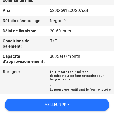
commande min:
Prix:
5200-69120USD/set
CONTRÔLE
DE
Détails d'emballage:
Négocié
QUALITÉ
Délai de livraison:
20-60 jours
Conditions de
T/T
CONTACTEZ-
paiement:
NOUS
Capacité
300Sets/month
d'approvisionnement:
NOUVELLES
Surligner:
,
four rotatoire tir indirect
dessiccateur de four rotatoire pour
l'oxyde de zinc
,
CAS
La poussière réutilisant le four rotatoire
PLAN
MEILLEUR PRIX
DU