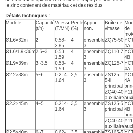
le zinc contenant des matériaux et des résidus.
Détails techniques :
Modèle
Capacité
Vitesse
Pente
Appui
Boîte de
Mod
(t/h)
(T/MN)
(%)
non.
vitesse
de
mot
Ø1.6×32m
2
0.58-
4
ensemble
ZQ75-50
YCT
2.85
3
4A
Ø1.6/1.9×36m
2.5~3
0.53-
4
ensemble
ZQ110-7
YCT
1.59
3
4B
Ø1.9×39m
3~3.5
0.53-
4
ensemble
ZQ125-7
YCT
1.59
3
4A
Ø2.2×38m
5~6
0.214-
3,5
ensemble
ZS125-
YCT
1.64
3
5-II
4A
principal
prin
ZQ40-40
Y11
auxiliaire
auxi
Ø2.2×45m
4~5
0.214-
3,5
ensemble
ZS125-5
YCT
1.64
3
principal
4B
prin
ZQ40-40
Y11
auxiliaire
auxi
Ø2.5×40m
6~7
0.62-
3,5
ensemble
ZS165-5
YCT