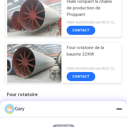
Huile rompant la chaîne
de production de
Proppant
9500-362500USD/set MOQ:1SET
CONTACT
Four rotatoire de la
bauxite 22KW
9500-362500USD/set MOQ:1SET
CONTACT
Four rotatoire
Incinérateur de déchets biomédicaux personnalisable pour un
Gary
traitement efficace des déchets
Différences entre séchoir rotatif et four rotatif