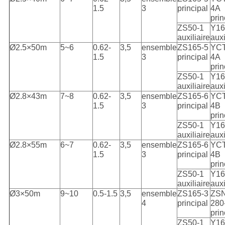
1.5
3
principal
4A
prin
ZS50-1
Y16
auxiliaire
auxi
Ø2.5×50m
5~6
0.62-
3,5
ensemble
ZS165-5
YCT
1.5
3
principal
4A
prin
ZS50-1
Y16
auxiliaire
auxi
Ø2.8×43m
7~8
0.62-
3,5
ensemble
ZS165-6
YCT
1.5
3
principal
4B
prin
ZS50-1
Y16
auxiliaire
auxi
Ø2.8×55m
6~7
0.62-
3,5
ensemble
ZS165-6
YCT
1.5
3
principal
4B
prin
ZS50-1
Y16
auxiliaire
auxi
Ø3×50m
9~10
0.5-1.5
3,5
ensemble
ZS165-3
ZSN
4
principal
280
prin
ZS50-1
Y16