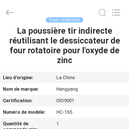
-
2026
Zhengzhou
Hengyang
Industrial
Four rotatoire
Co.,
Ltd.
La poussière tir indirecte
MAISON
All
Rights
Reserved.
réutilisant le dessiccateur de
PRODUITS
four rotatoire pour l'oxyde de
zinc
AU
SUJET
Lieu d'origine:
La Chine
DE
Nom de marque:
Hengyang
NOUS
Certification:
ISO9001
Numéro de modèle:
HC-165
VISITE
D'USINE
Quantité de
1