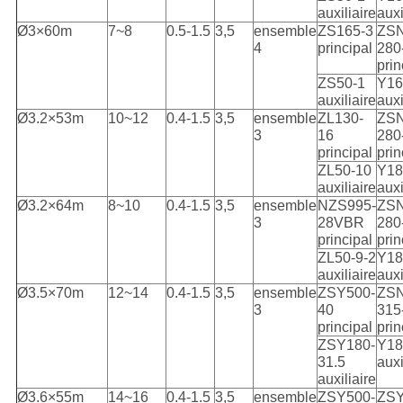
auxiliaire
auxi
Ø3×60m
7~8
0.5-1.5
3,5
ensemble
ZS165-3
ZSN
4
principal
280
prin
ZS50-1
Y16
auxiliaire
auxi
Ø3.2×53m
10~12
0.4-1.5
3,5
ensemble
ZL130-
ZSN
3
16
280
principal
prin
ZL50-10
Y18
auxiliaire
auxi
Ø3.2×64m
8~10
0.4-1.5
3,5
ensemble
NZS995-
ZSN
3
28VBR
280
principal
prin
ZL50-9-2
Y18
auxiliaire
auxi
Ø3.5×70m
12~14
0.4-1.5
3,5
ensemble
ZSY500-
ZSN
3
40
315
principal
prin
ZSY180-
Y18
31.5
auxi
auxiliaire
Ø3.6×55m
14~16
0.4-1.5
3,5
ensemble
ZSY500-
ZS