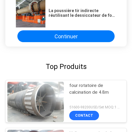
La poussière tir indirecte
réutilisant le dessiccateur de four
rotatoire pour l'oxyde de zinc
Continuer
Top Produits
four rotatoire de
calcination de 4.8m
51600-98200USD/Set MOQ:1 ensemble
CONTACT