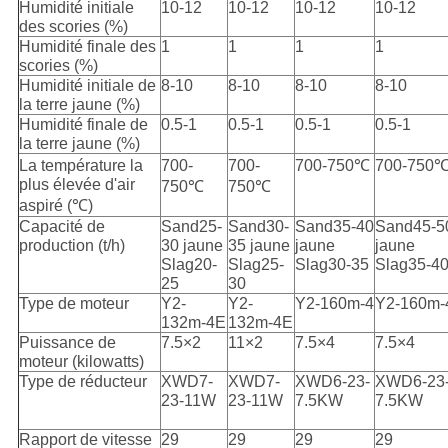
Humidité initiale
10-12
10-12
10-12
10-12
des scories (%)
Humidité finale des
1
1
1
1
scories (%)
Humidité initiale de
8-10
8-10
8-10
8-10
la terre jaune (%)
Humidité finale de
0.5-1
0.5-1
0.5-1
0.5-1
la terre jaune (%)
La température la
700-
700-
700-750℃
700-750
plus élevée d'air
750℃
750℃
aspiré (℃)
Capacité de
Sand25-
Sand30-
Sand35-40
Sand45-5
production (t/h)
30 jaune
35 jaune
jaune
jaune
Slag20-
Slag25-
Slag30-35
Slag35-4
25
30
Type de moteur
Y2-
Y2-
Y2-160m-4
Y2-160m-
132m-4E
132m-4E
Puissance de
7.5×2
11×2
7.5×4
7.5×4
moteur (kilowatts)
Type de réducteur
XWD7-
XWD7-
XWD6-23-
XWD6-23
23-11W
23-11W
7.5KW
7.5KW
Rapport de vitesse
29
29
29
29