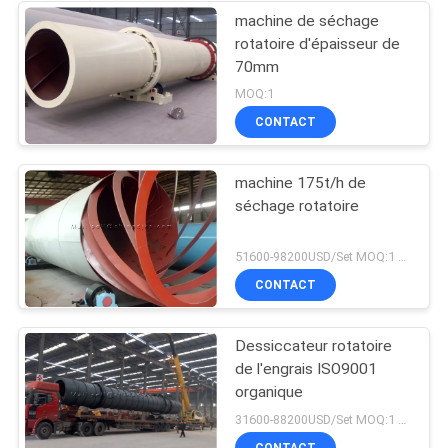
machine de séchage
rotatoire d'épaisseur de
70mm
MOQ:1
CONTACT
machine 175t/h de
séchage rotatoire
51600-98200USD/Set MOQ:1 ensemble
CONTACT
Dessiccateur rotatoire
de l'engrais ISO9001
organique
31600-88200USD/Set MOQ:1 ensemble
CONTACT