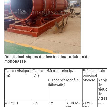
Détails techniques de dessiccateur rotatoire de
monopasse
Caractéristiques
Capacité
Moteur principal
Boîte de train
(m)
(t/h)
principal
Puissance
Modèle
Modèle
Rapp
(kilowatts)
de
réduc
de
vites
ø1.2*10
2,5
7,5
Y160M-
ZL50-
-----