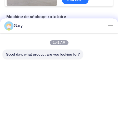
Machine de séchage rotatoire
Gary
séchoir à vide à double cône
sécheur sous vide statique rond
1:41 AM
Four séchage de la circulation de l'air chaud
Good day, what product are you looking for?
Catégories populaires
Tous
Machine De Broyage 
Recyclage Des 
À La Poudre De 
Poussières De La 
Micron
FEA
Ligne De Traitement 
Broyeur À Boulets 
De La Métallurgie
De Meulage
Ligne De Lavage De 
Four Rotatoire
Pierre Et De Sable