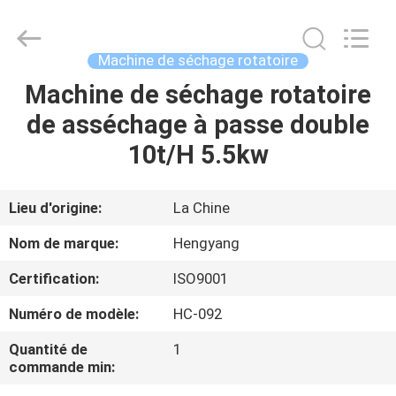
-
2026
Zhengzhou
Hengyang
Industrial
Machine de séchage rotatoire
Co.,
Ltd.
Machine de séchage rotatoire
MAISON
All
Rights
Reserved.
de asséchage à passe double
PRODUITS
10t/H 5.5kw
AU
Lieu d'origine:
La Chine
SUJET
Nom de marque:
Hengyang
DE
Certification:
ISO9001
NOUS
Numéro de modèle:
HC-092
VISITE
Quantité de
1
commande min:
D'USINE