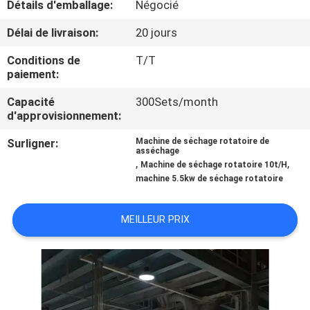
Détails d'emballage:
Négocié
CONTRÔLE
Délai de livraison:
20 jours
DE
Conditions de
T/T
paiement:
QUALITÉ
Capacité
300Sets/month
d'approvisionnement:
CONTACTEZ-
Surligner:
Machine de séchage rotatoire de
NOUS
asséchage
,
,
Machine de séchage rotatoire 10t/H
machine 5.5kw de séchage rotatoire
NOUVELLES
MEILLEUR PRIX
CAS
PLAN
DU