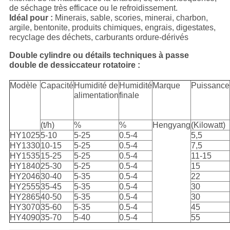
de séchage très efficace ou le refroidissement.
Idéal pour :
Minerais, sable, scories, minerai, charbon,
argile, bentonite, produits chimiques, engrais, digestates,
recyclage des déchets, carburants ordure-dérivés
Double cylindre ou détails techniques à passe
double de dessiccateur rotatoire :
Modèle
Capacité
Humidité de
Humidité
Marque
Puissance
alimentation
finale
(t/h)
%
%
Hengyang
(Kilowatt)
HY1025
5-10
5-25
0.5-4
5,5
HY1330
10-15
5-25
0.5-4
7,5
HY1535
15-25
5-25
0.5-4
11-15
HY1840
25-30
5-25
0.5-4
15
HY2046
30-40
5-35
0.5-4
22
HY2555
35-45
5-35
0.5-4
30
HY2865
40-50
5-35
0.5-4
30
HY3070
35-60
5-35
0.5-4
45
HY4090
35-70
5-40
0.5-4
55