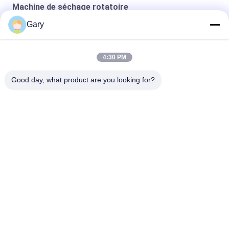
Machine de séchage rotatoire
Gary
séchoir à vide à double cône
sécheur sous vide statique rond
4:30 PM
Four séchage de la circulation de l'air chaud
Good day, what product are you looking for?
Catégories populaires
Tous
Machine De Broyage 
Recyclage Des 
À La Poudre De 
Poussières De La 
Micron
FEA
Ligne De Traitement 
Broyeur À Boulets 
De La Métallurgie
De Meulage
Ligne De Lavage De 
Four Rotatoire
Pierre Et De Sable
Station 
Machine De 