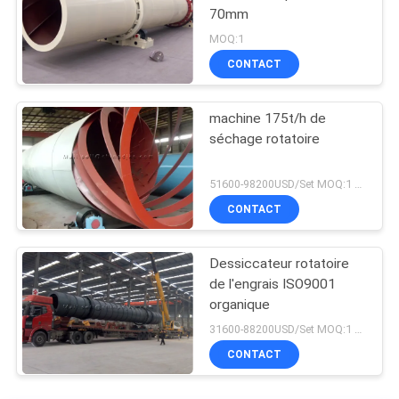
70mm
MOQ:1
CONTACT
machine 175t/h de
séchage rotatoire
51600-98200USD/Set MOQ:1 ensemble
CONTACT
Dessiccateur rotatoire
de l'engrais ISO9001
organique
31600-88200USD/Set MOQ:1 ensemble
CONTACT