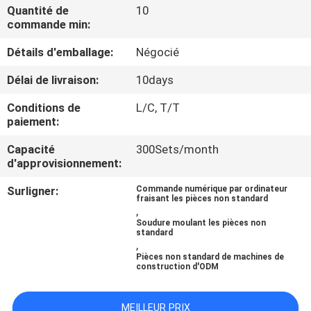
Quantité de
10
commande min:
CONTRÔLE
Détails d'emballage:
Négocié
DE
QUALITÉ
Délai de livraison:
10days
Conditions de
L/C, T/T
CONTACTEZ-
paiement:
NOUS
Capacité
300Sets/month
d'approvisionnement:
NOUVELLES
Surligner:
Commande numérique par ordinateur
fraisant les pièces non standard
,
Soudure moulant les pièces non
CAS
standard
,
Pièces non standard de machines de
construction d'ODM
PLAN
DU
MEILLEUR PRIX