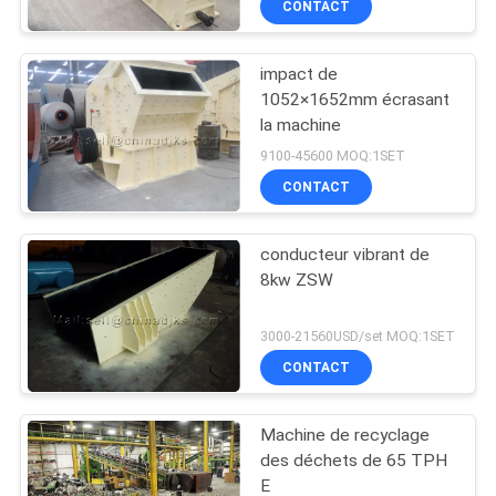
CONTACT
impact de
1052×1652mm écrasant
la machine
9100-45600 MOQ:1SET
CONTACT
conducteur vibrant de
8kw ZSW
3000-21560USD/set MOQ:1SET
CONTACT
Machine de recyclage
des déchets de 65 TPH
E