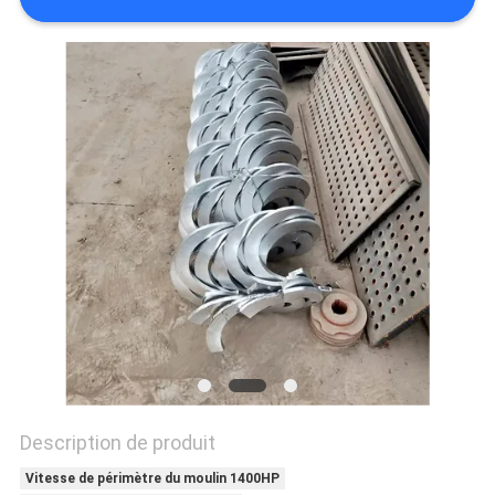
SITE
POLITIQUE
DE
CONFIDENTIALITÉ
Description de produit
Vitesse de périmètre du moulin 1400HP