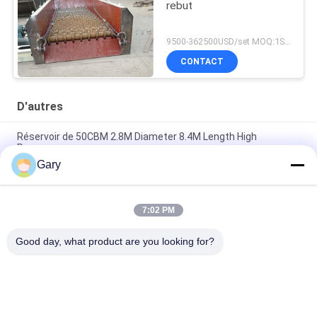
rebut
9500-362500USD/set MOQ:1SET
CONTACT
D'autres
Réservoir de 50CBM 2.8M Diameter 8.4M Length High
Pressure
Gary
Écran de vibration de asséchage de la granularité 0.35mm de
20TPH 45%
7:02 PM
type horizontal broyeur de 23r/min 900×1800mm à boulets de
revêtement d'alumine de 90%
Good day, what product are you looking for?
Catégories populaires
Tous
Machine De Broyage 
Recyclage Des 