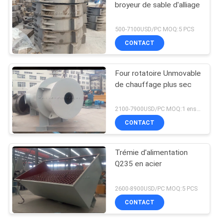
broyeur de sable d'alliage
500-7100USD/PC MOQ:5 PCS
CONTACT
Four rotatoire Unmovable
de chauffage plus sec
2100-7900USD/PC MOQ:1 ensemble
CONTACT
Trémie d'alimentation
Q235 en acier
2600-8900USD/PC MOQ:5 PCS
CONTACT