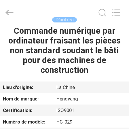
-
2026
Zhengzhou
Hengyang
Industrial
D'autres
Co.,
Ltd.
Commande numérique par
MAISON
All
Rights
Reserved.
ordinateur fraisant les pièces
PRODUITS
non standard soudant le bâti
pour des machines de
AU
construction
SUJET
DE
Lieu d'origine:
La Chine
NOUS
Nom de marque:
Hengyang
Certification:
ISO9001
VISITE
Numéro de modèle:
HC-029
D'USINE