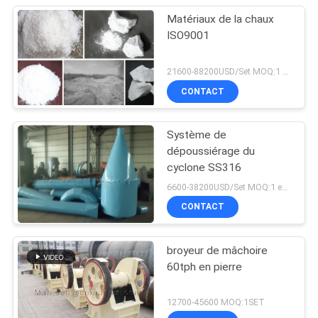
Matériaux de la chaux
ISO9001
21600-88200USD/Set MOQ:1 ensemble
CONTACT
Système de
dépoussiérage du
cyclone SS316
6600-38200USD/Set MOQ:1 ensemble
CONTACT
broyeur de mâchoire
60tph en pierre
12700-45600 MOQ:1SET