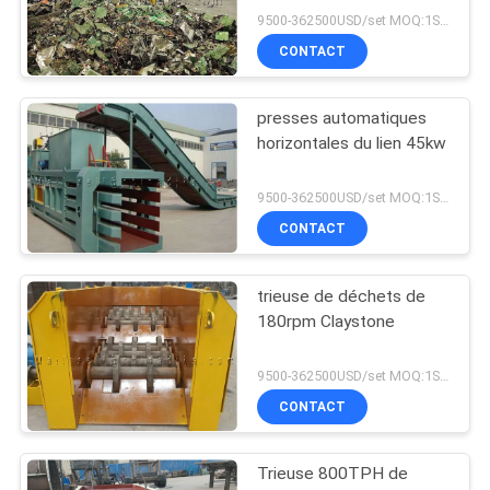
9500-362500USD/set MOQ:1SET
CONTACT
presses automatiques
horizontales du lien 45kw
9500-362500USD/set MOQ:1SET
CONTACT
trieuse de déchets de
180rpm Claystone
9500-362500USD/set MOQ:1SET
CONTACT
Trieuse 800TPH de