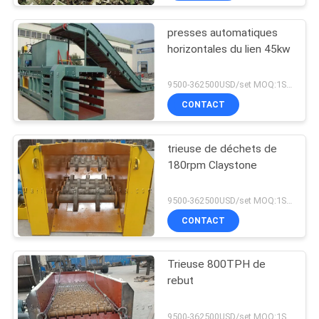
presses automatiques
horizontales du lien 45kw
9500-362500USD/set MOQ:1SET
CONTACT
trieuse de déchets de
180rpm Claystone
9500-362500USD/set MOQ:1SET
CONTACT
Trieuse 800TPH de
rebut
9500-362500USD/set MOQ:1SET