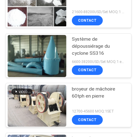
21600-88200USD/Set MOQ:1 ensemble
CONTACT
Système de
dépoussiérage du
cyclone SS316
6600-38200USD/Set MOQ:1 ensemble
CONTACT
broyeur de mâchoire
60tph en pierre
12700-45600 MOQ:1SET
CONTACT