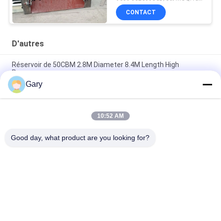
CONTACT
D'autres
Réservoir de 50CBM 2.8M Diameter 8.4M Length High
Pressure
Gary
Écran de vibration de asséchage de la granularité 0.35mm de
20TPH 45%
10:52 AM
type horizontal broyeur de 23r/min 900×1800mm à boulets de
revêtement d'alumine de 90%
Good day, what product are you looking for?
Catégories populaires
Tous
Machine De Broyage 
Recyclage Des 
À La Poudre De 
Poussières De La 
Micron
FEA
Ligne De Traitement 
Broyeur À Boulets 