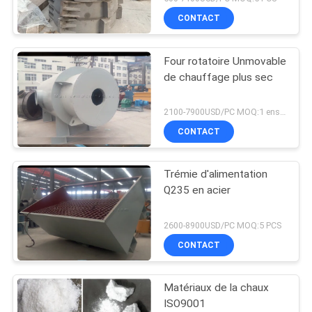
CONTACT
Four rotatoire Unmovable
de chauffage plus sec
2100-7900USD/PC MOQ:1 ensemble
CONTACT
Trémie d'alimentation
Q235 en acier
2600-8900USD/PC MOQ:5 PCS
CONTACT
Matériaux de la chaux
ISO9001