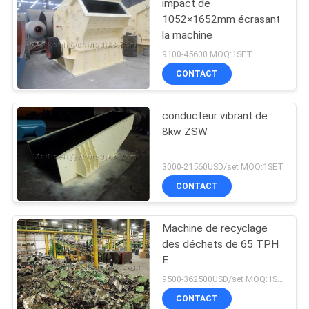
impact de
1052×1652mm écrasant
la machine
9100-45600 MOQ:1SET
CONTACT
conducteur vibrant de
8kw ZSW
3000-21560USD/set MOQ:1SET
CONTACT
Machine de recyclage
des déchets de 65 TPH
E
9500-362500USD/set MOQ:1SET
CONTACT