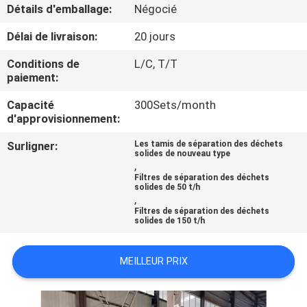
Détails d'emballage:
Négocié
CONTRÔLE
Délai de livraison:
20 jours
DE
Conditions de
L/C, T/T
QUALITÉ
paiement:
Capacité
300Sets/month
d'approvisionnement:
CONTACTEZ-
NOUS
Surligner:
Les tamis de séparation des déchets
solides de nouveau type
,
Filtres de séparation des déchets
NOUVELLES
solides de 50 t/h
,
Filtres de séparation des déchets
solides de 150 t/h
CAS
MEILLEUR PRIX
PLAN
DU