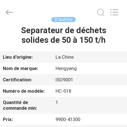
-
2026
Zhengzhou
Hengyang
Industrial
D'autres
Co.,
Ltd.
Separateur de déchets
MAISON
All
Rights
Reserved.
solides de 50 à 150 t/h
PRODUITS
Lieu d'origine:
La Chine
AU
Nom de marque:
Hengyang
SUJET
Certification:
ISO9001
DE
Numéro de modèle:
HC-018
NOUS
Quantité de
1
commande min:
VISITE
Prix:
9900-41300
D'USINE