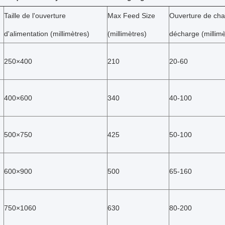
Taille de l'ouverture
Max Feed Size
Ouverture de cha
d'alimentation (millimètres)
(millimètres)
décharge (millimè
250×400
210
20-60
400×600
340
40-100
500×750
425
50-100
600×900
500
65-160
750×1060
630
80-200