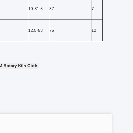
10-31.5
37
7
12.5-53
75
12
M Rotary Kiln Girth