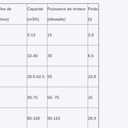
îne de
Capacité
Puissance de moteur
Poids
tres)
(m3/h)
(kilowatts)
(t)
3-13
15
2,8
10-40
30
6,5
28.5-62.5
55
10,8
30-75
55- 75
15
80-160
90-110
28,9