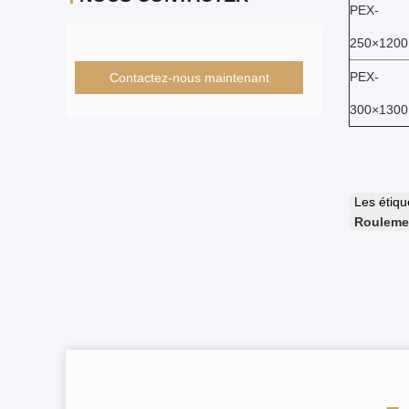
PEX-
250×1200
PEX-
Contactez-nous maintenant
300×1300
Les étiq
Roulemen