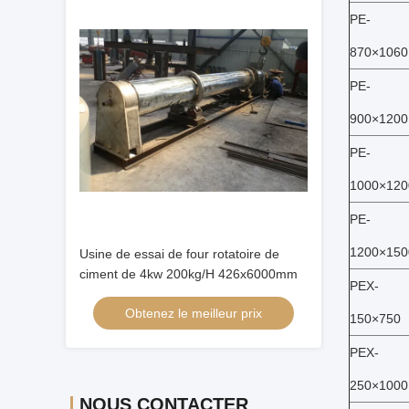
PE-
870×1060
PE-
900×1200
PE-
1000×120
PE-
1200×150
Usine de essai de four rotatoire de
ciment de 4kw 200kg/H 426x6000mm
PEX-
Obtenez le meilleur prix
150×750
PEX-
250×1000
NOUS CONTACTER