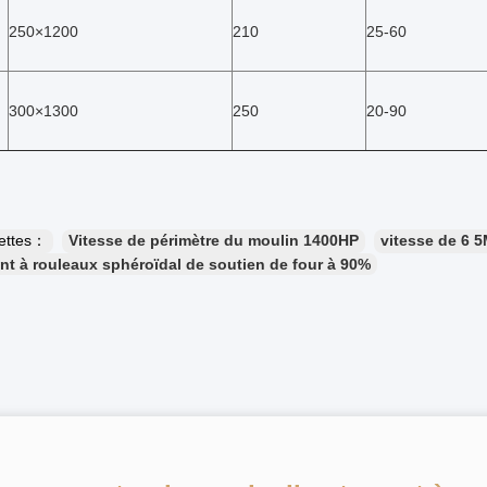
250×1200
210
25-60
300×1300
250
20-90
uettes：
Vitesse de périmètre du moulin 1400HP
vitesse de 6 5
t à rouleaux sphéroïdal de soutien de four à 90%