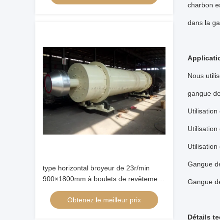
charbon es
dans la ga
Applicat
Nous utili
gangue de 
Utilisatio
Utilisatio
Utilisatio
Gangue de 
type horizontal broyeur de 23r/min
900×1800mm à boulets de revêtement
Gangue de 
d'alumine de 90%
Obtenez le meilleur prix
Détails t