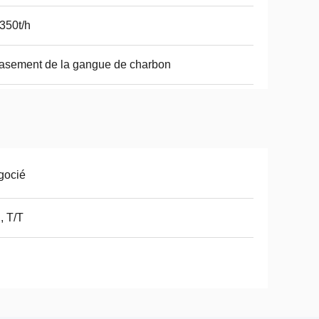
350t/h
asement de la gangue de charbon
gocié
, T/T