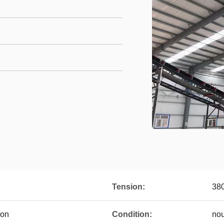
Tension:
380
ion
Condition:
no