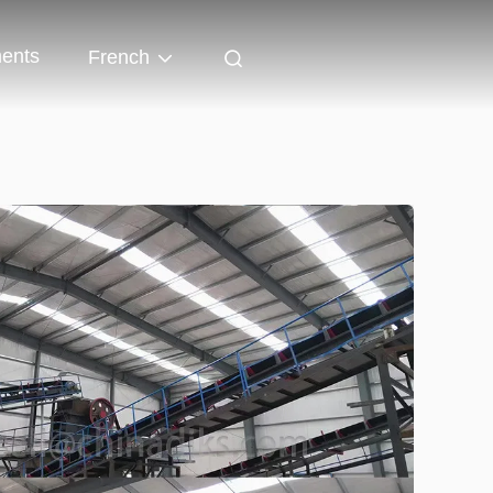
ents
French