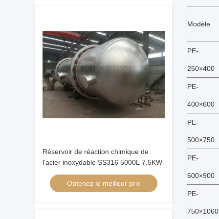
Modèle
PE-
250×400
PE-
400×600
PE-
500×750
Réservoir de réaction chimique de
PE-
l'acier inoxydable SS316 5000L 7.5KW
600×900
Obtenez le meilleur prix
PE-
750×1060