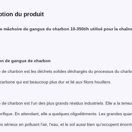
ption du produit
e mâchoire de gangue du charbon 10-350t/h utilisé pour la chaîn
ion de gangue de charbon
de charbon est les déchets solides déchargés du processus du charbon
carbone qui est beaucoup plus dur et lié aux filons houillers.
de charbon est l'un des plus grands résidus industriels. Elle a la tene
orifique. En attendant, elle a quelques oligoéléments. Les grandes q
s sérieux en polluant l'air, l'eau, et le sol aussi bien qu'occupent énor