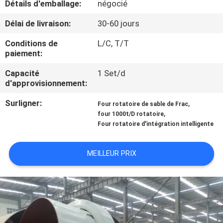
Détails d'emballage:
négocié
CONTRÔLE
Délai de livraison:
30-60 jours
DE
Conditions de
L/C, T/T
paiement:
QUALITÉ
Capacité
1 Set/d
d'approvisionnement:
CONTACTEZ-
Surligner:
,
NOUS
Four rotatoire de sable de Frac
,
four 1000t/D rotatoire
Four rotatoire d'intégration intelligente
NOUVELLES
MEILLEUR PRIX
CAS
PLAN
DU