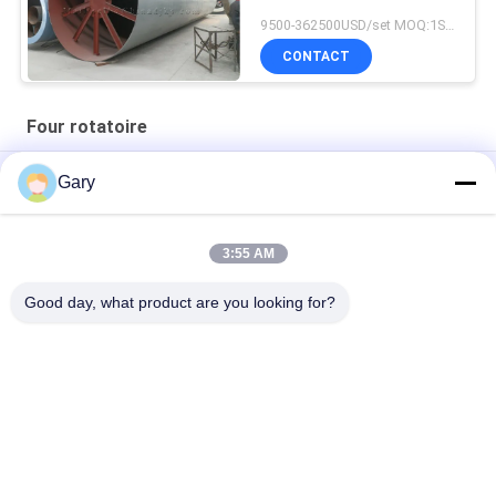
9500-362500USD/set MOQ:1SET
CONTACT
Four rotatoire
Incinérateur de déchets biomédicaux personnalisable pour un
Gary
traitement efficace des déchets
Différences entre séchoir rotatif et four rotatif
3:55 AM
Fours rotatifs et calcinateurs. Fours rotatifs optimisés
Good day, what product are you looking for?
Catégories populaires
Tous
Machine De Broyage 
Recyclage Des 
À La Poudre De 
Poussières De La 
Micron
FEA
Ligne De Traitement 
Broyeur À Boulets 