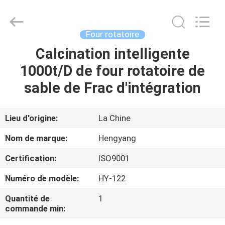
-
2026
Zhengzhou
Hengyang
Industrial
Four rotatoire
Co.,
Ltd.
Calcination intelligente
MAISON
All
Rights
Reserved.
1000t/D de four rotatoire de
PRODUITS
sable de Frac d'intégration
AU
Lieu d'origine:
La Chine
SUJET
Nom de marque:
Hengyang
DE
Certification:
ISO9001
NOUS
Numéro de modèle:
HY-122
VISITE
Quantité de
1
commande min:
D'USINE