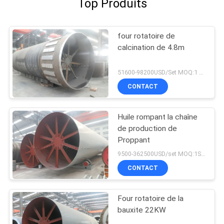
Top Produits
four rotatoire de
calcination de 4.8m
51600-98200USD/Set MOQ:1 ensemble
CONTACT
Huile rompant la chaîne
de production de
Proppant
9500-362500USD/set MOQ:1SET
CONTACT
Four rotatoire de la
bauxite 22KW