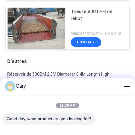
Trieuse 800TPH de
rebut
9500-362500USD/set MOQ:1SET
CONTACT
D'autres
Réservoir de 50CBM 2.8M Diameter 8.4M Length High
Pressure
Gary
Écran de vibration de asséchage de la granularité 0.35mm de
20TPH 45%
11:30 AM
type horizontal broyeur de 23r/min 900×1800mm à boulets de
revêtement d'alumine de 90%
Good day, what product are you looking for?
Catégories populaires
Tous