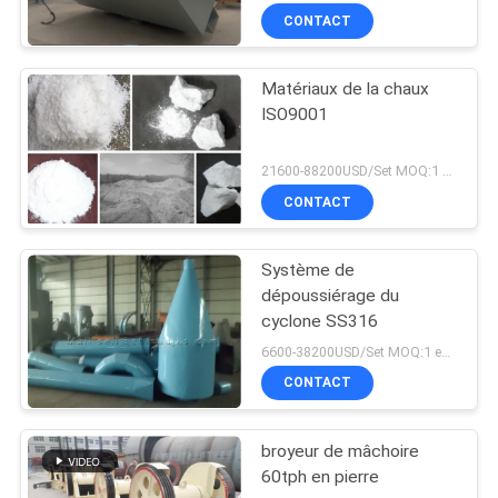
CONTACT
Matériaux de la chaux
ISO9001
21600-88200USD/Set MOQ:1 ensemble
CONTACT
Système de
dépoussiérage du
cyclone SS316
6600-38200USD/Set MOQ:1 ensemble
CONTACT
broyeur de mâchoire
60tph en pierre