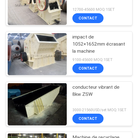
12700-45600 MOQ:1SET
CONTACT
impact de
1052×1652mm écrasant
la machine
9100-45600 MOQ:1SET
CONTACT
conducteur vibrant de
8kw ZSW
3000-21560USD/set MOQ:1SET
CONTACT
Machine de recyclage