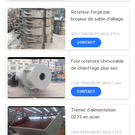
Rotateur forgé par
broyeur de sable d'alliage
500-7100USD/PC MOQ:5 PCS
CONTACT
Four rotatoire Unmovable
de chauffage plus sec
2100-7900USD/PC MOQ:1 ensemble
CONTACT
Trémie d'alimentation
Q235 en acier
2600-8900USD/PC MOQ:5 PCS