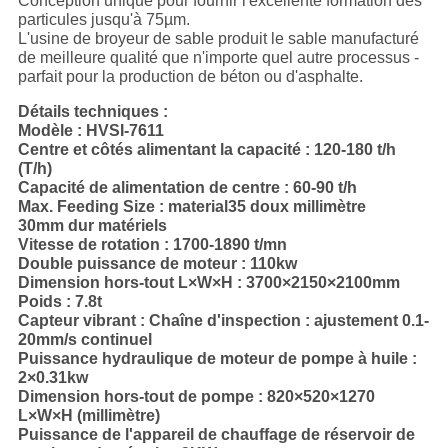
Conception unique pour fournir l'excellente formation des
particules jusqu'à 75µm.
L'usine de broyeur de sable produit le sable manufacturé
de meilleure qualité que n'importe quel autre processus -
parfait pour la production de béton ou d'asphalte.
Détails techniques :
Modèle : HVSI-7611
Centre et côtés alimentant la capacité : 120-180 t/h
(T/h)
Capacité de alimentation de centre : 60-90 t/h
Max. Feeding Size : material35 doux millimètre
30mm dur matériels
Vitesse de rotation : 1700-1890 t/mn
Double puissance de moteur : 110kw
Dimension hors-tout L×W×H : 3700×2150×2100mm
Poids : 7.8t
Capteur vibrant : Chaîne d'inspection : ajustement 0.1-
20mm/s continuel
Puissance hydraulique de moteur de pompe à huile :
2×0.31kw
Dimension hors-tout de pompe : 820×520×1270
L×W×H (millimètre)
Puissance de l'appareil de chauffage de réservoir de