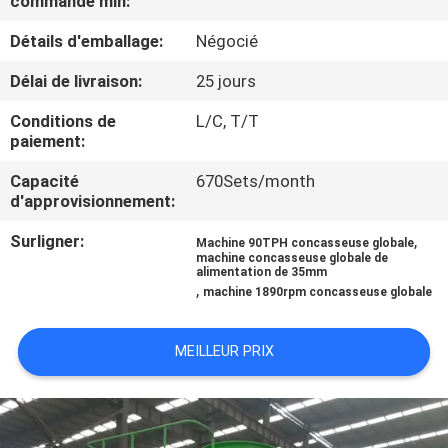
commande min:
Détails d'emballage:
Négocié
CONTRÔLE
DE
Délai de livraison:
25 jours
QUALITÉ
Conditions de
L/C, T/T
paiement:
CONTACTEZ-
Capacité
670Sets/month
d'approvisionnement:
NOUS
Surligner:
,
Machine 90TPH concasseuse globale
machine concasseuse globale de
NOUVELLES
alimentation de 35mm
,
machine 1890rpm concasseuse globale
CAS
MEILLEUR PRIX
PLAN
DU