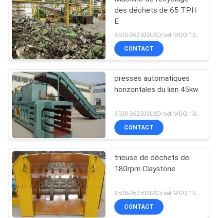
des déchets de 65 TPH
E
9500-362500USD/set MOQ:1SET
CONTACT
presses automatiques
horizontales du lien 45kw
9500-362500USD/set MOQ:1SET
CONTACT
trieuse de déchets de
180rpm Claystone
9500-362500USD/set MOQ:1SET
CONTACT