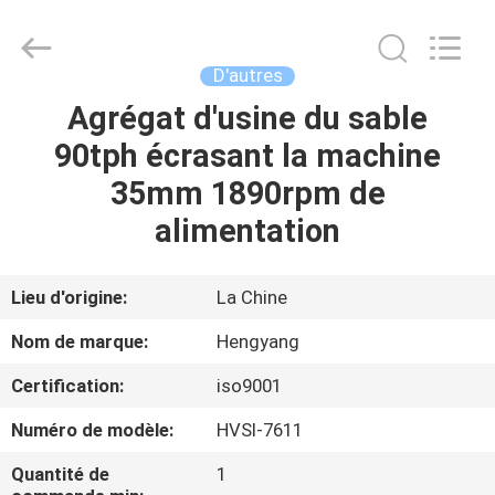
-
2026
Zhengzhou
Hengyang
Industrial
D'autres
Co.,
Ltd.
Agrégat d'usine du sable
MAISON
All
Rights
Reserved.
90tph écrasant la machine
PRODUITS
35mm 1890rpm de
alimentation
AU
SUJET
Lieu d'origine:
La Chine
DE
Nom de marque:
Hengyang
NOUS
Certification:
iso9001
Numéro de modèle:
HVSI-7611
VISITE
D'USINE
Quantité de
1