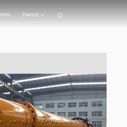
ents
French