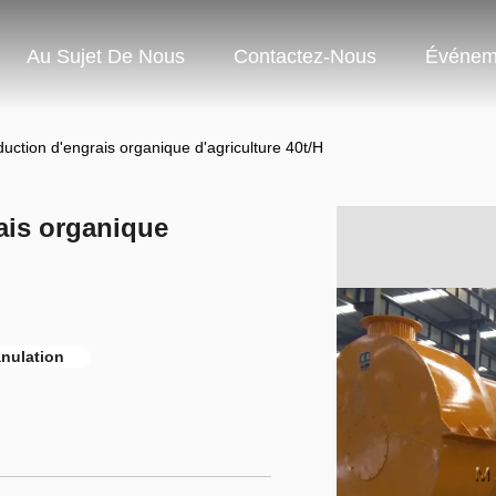
Au Sujet De Nous
Contactez-Nous
Événem
uction d'engrais organique d'agriculture 40t/H
ais organique
anulation