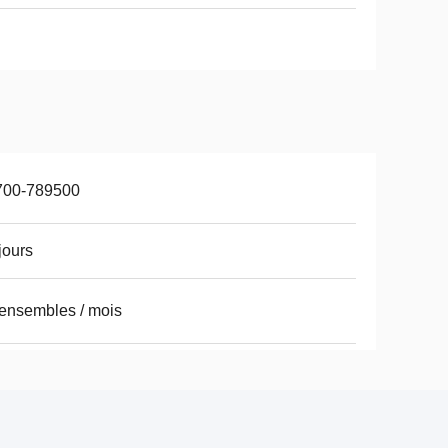
700-789500
jours
ensembles / mois