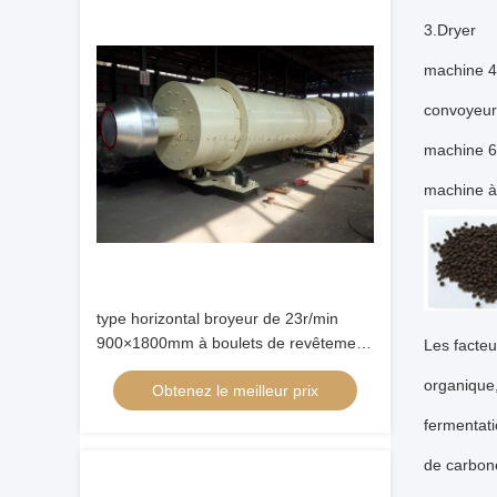
3.Dryer
machine 4
convoyeur
machine 6
machine à
type horizontal broyeur de 23r/min
900×1800mm à boulets de revêtement
Les facteu
d'alumine de 90%
organique,
Obtenez le meilleur prix
fermentati
de carbone