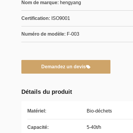
Nom de marque:
hengyang
Certification:
ISO9001
Numéro de modèle:
F-003
Demandez un devis
Détails du produit
Matériel:
Bio-déchets
Capacité:
5-40t/h