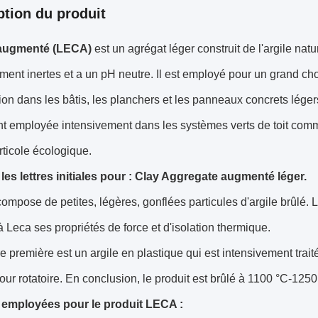
ption du produit
 augmenté (LECA)
est un agrégat léger construit de l'argile natu
ent inertes et a un pH neutre. Il est employé pour un grand ch
ion dans les bâtis, les planchers et les panneaux concrets léger
t employée intensivement dans les systèmes verts de toit co
rticole écologique.
les lettres initiales pour : Clay Aggregate augmenté léger.
ompose de petites, légères, gonflées particules d'argile brûlé. Le
 Leca ses propriétés de force et d'isolation thermique.
e première est un argile en plastique qui est intensivement trai
our rotatoire. En conclusion, le produit est brûlé à 1100 °C-1250
 employées pour le produit LECA :