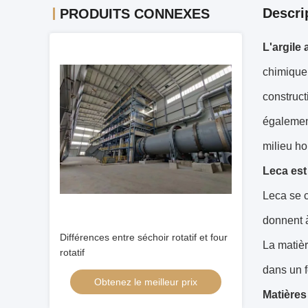
Descri
PRODUITS CONNEXES
L'argile
chimiquem
construct
égalemen
milieu ho
Leca est 
Leca se c
donnent à
Différences entre séchoir rotatif et four
La matièr
rotatif
dans un f
Obtenez le meilleur prix
Matières