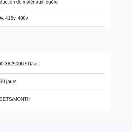
duction de matériaux légère
v, 415v, 400v
00-362500USD/set
30 jours
 SETS/MONTH