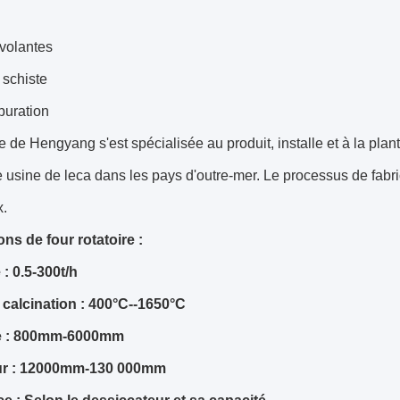
volantes
 schiste
puration
ie de Hengyang s'est spécialisée au produit, installe et à la plan
e usine de leca dans les pays d'outre-mer. Le processus de fabric
x.
ns de four rotatoire :
: 0.5-300t/h
calcination : 400°C--1650°C
e : 800mm-6000mm
r : 12000mm-130 000mm