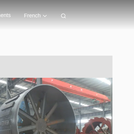
ents
French