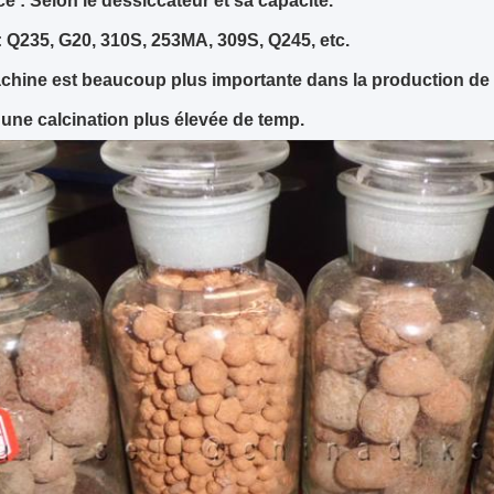
e : Selon le dessiccateur et sa capacité.
 : Q235, G20, 310S, 253MA, 309S, Q245, etc.
chine est beaucoup plus importante dans la production de l
une calcination plus élevée de temp.