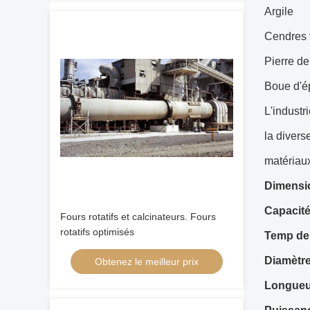
Argile
Cendres 
Pierre de
Boue d'é
L'industr
la divers
matériau
Dimensio
Capacité 
Fours rotatifs et calcinateurs. Fours
rotatifs optimisés
Temp de 
Diamètr
Obtenez le meilleur prix
Longueu