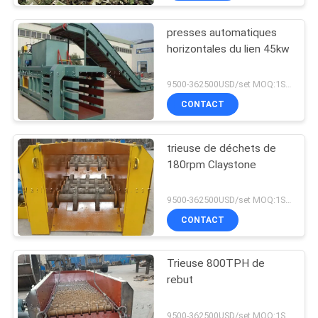
presses automatiques
horizontales du lien 45kw
9500-362500USD/set MOQ:1SET
CONTACT
trieuse de déchets de
180rpm Claystone
9500-362500USD/set MOQ:1SET
CONTACT
Trieuse 800TPH de
rebut
9500-362500USD/set MOQ:1SET