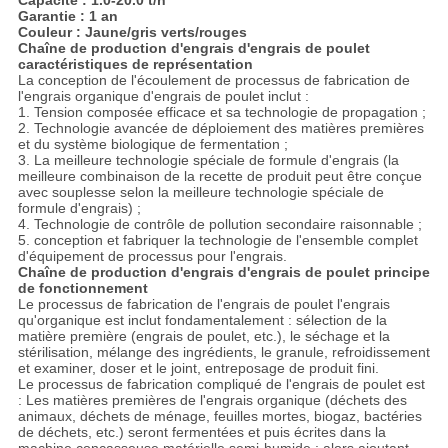
Capacité : 1.0-20.0 t/h
Garantie : 1 an
Couleur : Jaune/gris verts/rouges
Chaîne de production d'engrais d'engrais de poulet
caractéristiques de représentation
La conception de l'écoulement de processus de fabrication de
l'engrais organique d'engrais de poulet inclut :
1. Tension composée efficace et sa technologie de propagation ;
2. Technologie avancée de déploiement des matières premières
et du système biologique de fermentation ;
3. La meilleure technologie spéciale de formule d'engrais (la
meilleure combinaison de la recette de produit peut être conçue
avec souplesse selon la meilleure technologie spéciale de
formule d'engrais) ;
4. Technologie de contrôle de pollution secondaire raisonnable ;
5. conception et fabriquer la technologie de l'ensemble complet
d'équipement de processus pour l'engrais.
Chaîne de production d'engrais d'engrais de poulet principe
de fonctionnement
Le processus de fabrication de l'engrais de poulet l'engrais
qu'organique est inclut fondamentalement : sélection de la
matière première (engrais de poulet, etc.), le séchage et la
stérilisation, mélange des ingrédients, le granule, refroidissement
et examiner, doser et le joint, entreposage de produit fini.
Le processus de fabrication compliqué de l'engrais de poulet est
: Les matières premières de l'engrais organique (déchets des
animaux, déchets de ménage, feuilles mortes, biogaz, bactéries
de déchets, etc.) seront fermentées et puis écrites dans la