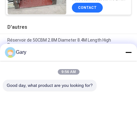
CONTACT
D'autres
Réservoir de 50CBM 2.8M Diameter 8.4M Length High
Pressure
Gary
Écran de vibration de asséchage de la granularité 0.35mm de
20TPH 45%
9:56 AM
type horizontal broyeur de 23r/min 900×1800mm à boulets de
revêtement d'alumine de 90%
Good day, what product are you looking for?
Catégories populaires
Tous
Machine De Broyage 
Recyclage Des 
À La Poudre De 
Poussières De La 
Micron
FEA
Ligne De Traitement 
Broyeur À Boulets 