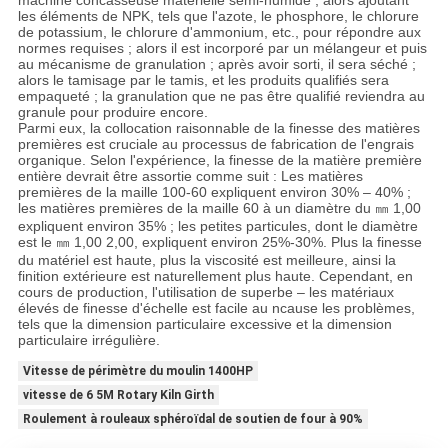
machine concasseuse matérielle semi-humide ; alors ajoutant
les éléments de NPK, tels que l'azote, le phosphore, le chlorure
de potassium, le chlorure d'ammonium, etc., pour répondre aux
normes requises ; alors il est incorporé par un mélangeur et puis
au mécanisme de granulation ; après avoir sorti, il sera séché ;
alors le tamisage par le tamis, et les produits qualifiés sera
empaqueté ; la granulation que ne pas être qualifié reviendra au
granule pour produire encore.
Parmi eux, la collocation raisonnable de la finesse des matières
premières est cruciale au processus de fabrication de l'engrais
organique. Selon l'expérience, la finesse de la matière première
entière devrait être assortie comme suit : Les matières
premières de la maille 100-60 expliquent environ 30% – 40% ;
les matières premières de la maille 60 à un diamètre du ㎜ 1,00
expliquent environ 35% ; les petites particules, dont le diamètre
est le ㎜ 1,00 2,00, expliquent environ 25%-30%. Plus la finesse
du matériel est haute, plus la viscosité est meilleure, ainsi la
finition extérieure est naturellement plus haute. Cependant, en
cours de production, l'utilisation de superbe – les matériaux
élevés de finesse d'échelle est facile au ncause les problèmes,
tels que la dimension particulaire excessive et la dimension
particulaire irrégulière.
Vitesse de périmètre du moulin 1400HP
vitesse de 6 5M Rotary Kiln Girth
Roulement à rouleaux sphéroïdal de soutien de four à 90%