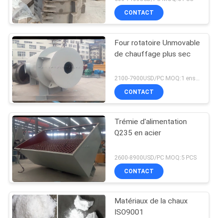
CONTACT
Four rotatoire Unmovable
de chauffage plus sec
2100-7900USD/PC MOQ:1 ensemble
CONTACT
Trémie d'alimentation
Q235 en acier
2600-8900USD/PC MOQ:5 PCS
CONTACT
Matériaux de la chaux
ISO9001