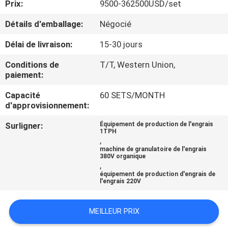
Prix:
9500-362500USD/set
CONTRÔLE
Détails d'emballage:
Négocié
DE
Délai de livraison:
15-30 jours
QUALITÉ
Conditions de
T/T, Western Union,
paiement:
CONTACTEZ-
Capacité
60 SETS/MONTH
d'approvisionnement:
NOUS
Surligner:
Équipement de production de l'engrais
1TPH
NOUVELLES
,
machine de granulatoire de l'engrais
380V organique
,
CAS
équipement de production d'engrais de
l'engrais 220V
PLAN
MEILLEUR PRIX
DU