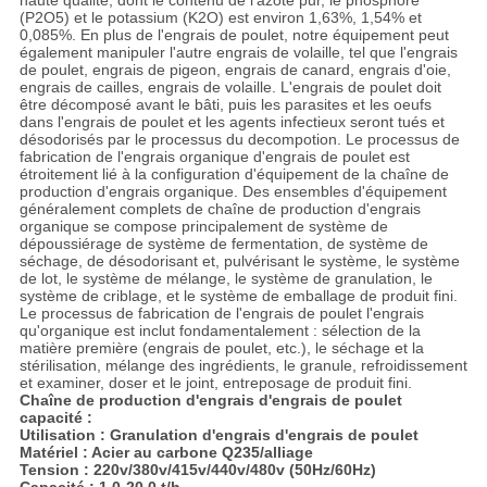
haute qualité, dont le contenu de l'azote pur, le phosphore
(P2O5) et le potassium (K2O) est environ 1,63%, 1,54% et
0,085%. En plus de l'engrais de poulet, notre équipement peut
également manipuler l'autre engrais de volaille, tel que l'engrais
de poulet, engrais de pigeon, engrais de canard, engrais d'oie,
engrais de cailles, engrais de volaille. L'engrais de poulet doit
être décomposé avant le bâti, puis les parasites et les oeufs
dans l'engrais de poulet et les agents infectieux seront tués et
désodorisés par le processus du decompotion. Le processus de
fabrication de l'engrais organique d'engrais de poulet est
étroitement lié à la configuration d'équipement de la chaîne de
production d'engrais organique. Des ensembles d'équipement
généralement complets de chaîne de production d'engrais
organique se compose principalement de système de
dépoussiérage de système de fermentation, de système de
séchage, de désodorisant et, pulvérisant le système, le système
de lot, le système de mélange, le système de granulation, le
système de criblage, et le système de emballage de produit fini.
Le processus de fabrication de l'engrais de poulet l'engrais
qu'organique est inclut fondamentalement : sélection de la
matière première (engrais de poulet, etc.), le séchage et la
stérilisation, mélange des ingrédients, le granule, refroidissement
et examiner, doser et le joint, entreposage de produit fini.
Chaîne de production d'engrais d'engrais de poulet
capacité :
Utilisation : Granulation d'engrais d'engrais de poulet
Matériel : Acier au carbone Q235/alliage
Tension : 220v/380v/415v/440v/480v (50Hz/60Hz)