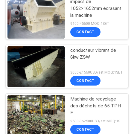
impact de
1052×1652mm écrasant
la machine
9100-45600 MOQ:1SET
CONTACT
conducteur vibrant de
8kw ZSW
3000-21560USD/set MOQ:1SET
CONTACT
Machine de recyclage
des déchets de 65 TPH
E
9500-362500USD/set MOQ:1SET
CONTACT