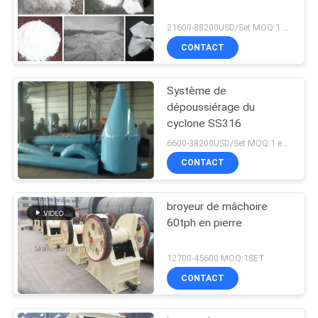
21600-88200USD/Set MOQ:1 ensemble
CONTACT
Système de
dépoussiérage du
cyclone SS316
6600-38200USD/Set MOQ:1 ensemble
CONTACT
broyeur de mâchoire
60tph en pierre
12700-45600 MOQ:1SET
CONTACT