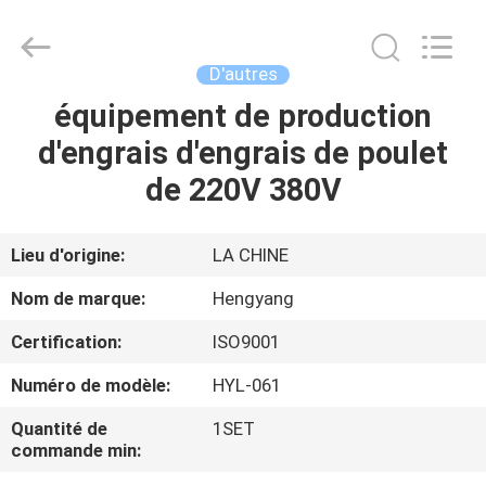
-
2026
Zhengzhou
Hengyang
Industrial
D'autres
Co.,
Ltd.
équipement de production
MAISON
All
Rights
Reserved.
d'engrais d'engrais de poulet
PRODUITS
de 220V 380V
AU
Lieu d'origine:
LA CHINE
SUJET
Nom de marque:
Hengyang
DE
Certification:
ISO9001
NOUS
Numéro de modèle:
HYL-061
VISITE
Quantité de
1SET
commande min:
D'USINE