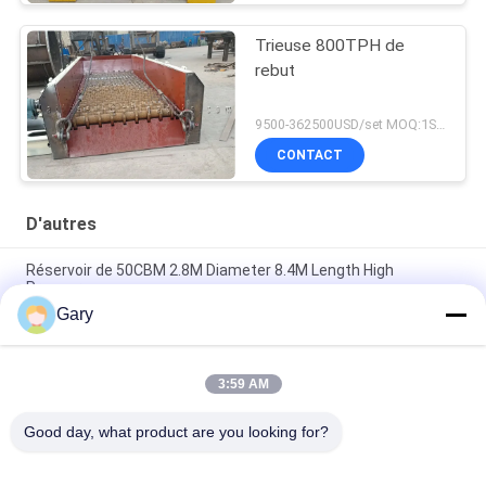
Trieuse 800TPH de
rebut
9500-362500USD/set MOQ:1SET
CONTACT
D'autres
Réservoir de 50CBM 2.8M Diameter 8.4M Length High
Pressure
Gary
Écran de vibration de asséchage de la granularité 0.35mm de
20TPH 45%
3:59 AM
type horizontal broyeur de 23r/min 900×1800mm à boulets de
revêtement d'alumine de 90%
Good day, what product are you looking for?
Catégories populaires
Tous