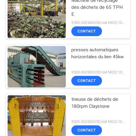
Machine de recyclage
des déchets de 65 TPH
E
9500-362500USD/set MOQ:1SET
CONTACT
presses automatiques
horizontales du lien 45kw
9500-362500USD/set MOQ:1SET
CONTACT
trieuse de déchets de
180rpm Claystone
9500-362500USD/set MOQ:1SET
CONTACT