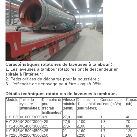
Caractéristiques rotatoires de laveuses à tambour :
1.
Les laveuses à tambour rotatoires ont le descendeur en
spirale à l'intérieur ;
2. Petits orifices de décharge pour la poussière ;
3. L'efficacité de nettoyage peut être jusqu'à 98%
Détails techniques rotatoires de laveuses à tambour :
Modèle
Taille de
Diamètre de
Vitesse
Dimension
Consommation
Capac
cylindre
pore
rotatoire
d'alimentation
d'eau (m3/h)
(t/h)
(millimètres)
d'écran
(r/min)
(millimètres)
(millimètres)
HY1030
Φ1000*3000
≤20
27,9
≤80
1
40
HY1230
Φ1200*3000
≤25
27,6
≤100
1,3
70
HY1430
Φ1400*3000
≤25
27,6
≤100
1,5
80
HY1545
Φ1500*4500
≤25
21
≤160
1,7
120
HY2265
Φ2200*6500
≤50
19
≤230
1,8
180