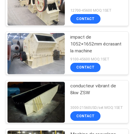
12700-45600 MOQ:1SET
CONTACT
impact de
1052×1652mm écrasant
la machine
9100-45600 MOQ:1SET
CONTACT
conducteur vibrant de
8kw ZSW
3000-21560USD/set MOQ:1SET
CONTACT