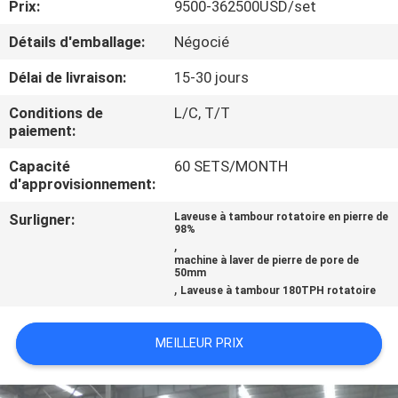
Prix:
9500-362500USD/set
CONTRÔLE
Détails d'emballage:
Négocié
DE
Délai de livraison:
15-30 jours
QUALITÉ
Conditions de
L/C, T/T
paiement:
CONTACTEZ-
Capacité
60 SETS/MONTH
d'approvisionnement:
NOUS
Surligner:
Laveuse à tambour rotatoire en pierre de
98%
NOUVELLES
,
machine à laver de pierre de pore de
50mm
,
Laveuse à tambour 180TPH rotatoire
CAS
MEILLEUR PRIX
PLAN
DU