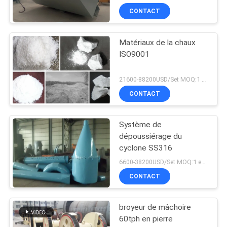
CONTACT
Matériaux de la chaux
ISO9001
21600-88200USD/Set MOQ:1 ensemble
CONTACT
Système de
dépoussiérage du
cyclone SS316
6600-38200USD/Set MOQ:1 ensemble
CONTACT
broyeur de mâchoire
60tph en pierre