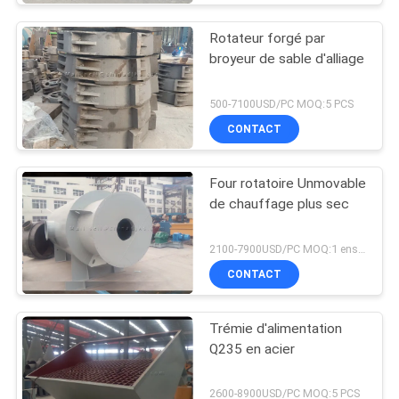
Rotateur forgé par
broyeur de sable d'alliage
500-7100USD/PC MOQ:5 PCS
CONTACT
Four rotatoire Unmovable
de chauffage plus sec
2100-7900USD/PC MOQ:1 ensemble
CONTACT
Trémie d'alimentation
Q235 en acier
2600-8900USD/PC MOQ:5 PCS