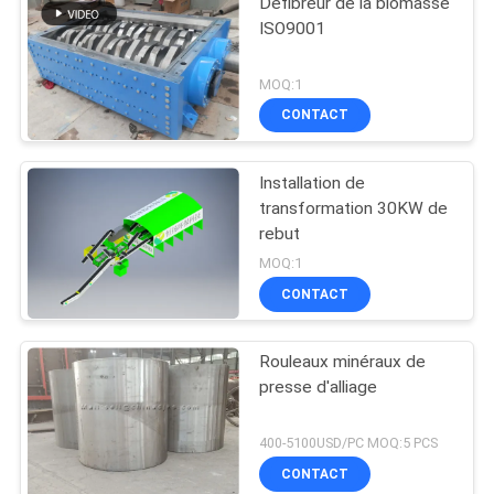
Défibreur de la biomasse
ISO9001
MOQ:1
CONTACT
Installation de
transformation 30KW de
rebut
MOQ:1
CONTACT
Rouleaux minéraux de
presse d'alliage
400-5100USD/PC MOQ:5 PCS
CONTACT