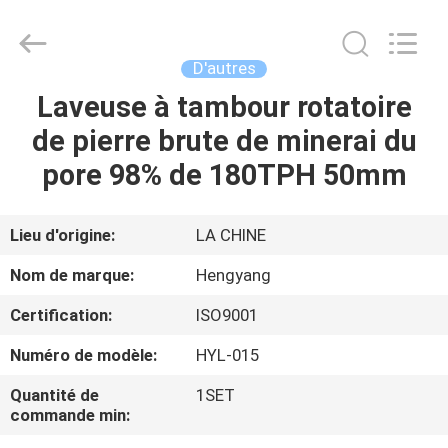
-
2026
Zhengzhou
Hengyang
Industrial
D'autres
Co.,
Ltd.
Laveuse à tambour rotatoire
MAISON
All
Rights
Reserved.
de pierre brute de minerai du
PRODUITS
pore 98% de 180TPH 50mm
AU
Lieu d'origine:
LA CHINE
SUJET
Nom de marque:
Hengyang
DE
Certification:
ISO9001
NOUS
Numéro de modèle:
HYL-015
VISITE
Quantité de
1SET
commande min:
D'USINE