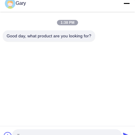
Gary
Écran de vibration de asséchage de la granularité 0.35mm de
20TPH 45%
1:38 PM
type horizontal broyeur de 23r/min 900×1800mm à boulets de
revêtement d'alumine de 90%
Good day, what product are you looking for?
Catégories populaires
Tous
Machine De Broyage 
Recyclage Des 
À La Poudre De 
Poussières De La 
Micron
FEA
Ligne De Traitement 
Broyeur À Boulets 
De La Métallurgie
De Meulage
Ligne De Lavage De 
Four Rotatoire
Pierre Et De Sable
Station 
Machine De 
Concasseuse Mobile
Séchage Rotatoire