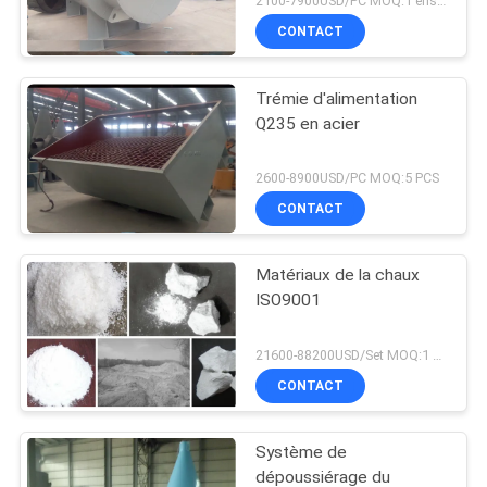
2100-7900USD/PC MOQ:1 ensemble
CONTACT
Trémie d'alimentation
Q235 en acier
2600-8900USD/PC MOQ:5 PCS
CONTACT
Matériaux de la chaux
ISO9001
21600-88200USD/Set MOQ:1 ensemble
CONTACT
Système de
dépoussiérage du