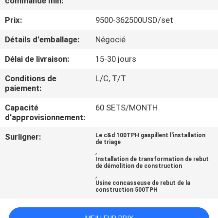
commande min:
Prix:
9500-362500USD/set
CONTRÔLE
DE
Détails d'emballage:
Négocié
QUALITÉ
Délai de livraison:
15-30 jours
Conditions de
L/C, T/T
CONTACTEZ-
paiement:
NOUS
Capacité
60 SETS/MONTH
d'approvisionnement:
NOUVELLES
Surligner:
Le c&d 100TPH gaspillent l'installation
de triage
,
Installation de transformation de rebut
CAS
de démolition de construction
,
Usine concasseuse de rebut de la
construction 500TPH
PLAN
DU