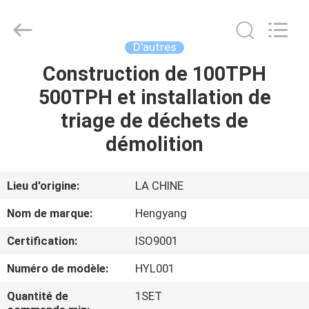
-
2026
Zhengzhou
Hengyang
Industrial
D'autres
Co.,
Ltd.
Construction de 100TPH
MAISON
All
Rights
Reserved.
500TPH et installation de
PRODUITS
triage de déchets de
démolition
AU
SUJET
Lieu d'origine:
LA CHINE
DE
Nom de marque:
Hengyang
NOUS
Certification:
ISO9001
Numéro de modèle:
HYL001
VISITE
D'USINE
Quantité de
1SET