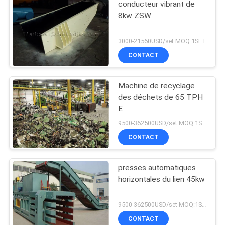
conducteur vibrant de
8kw ZSW
3000-21560USD/set MOQ:1SET
CONTACT
Machine de recyclage
des déchets de 65 TPH
E
9500-362500USD/set MOQ:1SET
CONTACT
presses automatiques
horizontales du lien 45kw
9500-362500USD/set MOQ:1SET
CONTACT