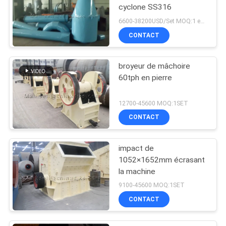
cyclone SS316
6600-38200USD/Set MOQ:1 ensemble
CONTACT
broyeur de mâchoire
60tph en pierre
12700-45600 MOQ:1SET
CONTACT
impact de
1052×1652mm écrasant
la machine
9100-45600 MOQ:1SET
CONTACT