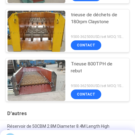
trieuse de déchets de
180rpm Claystone
9500-362500USD/set MOQ:1SET
CONTACT
Trieuse 800TPH de
rebut
9500-362500USD/set MOQ:1SET
CONTACT
D'autres
Réservoir de 50CBM 2.8M Diameter 8.4M Length High
Pressure