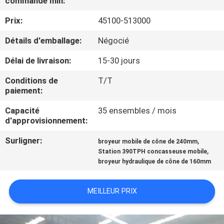
commande min:
Prix:
45100-513000
CONTRÔLE
DE
Détails d'emballage:
Négocié
QUALITÉ
Délai de livraison:
15-30 jours
Conditions de
T/T
CONTACTEZ-
paiement:
NOUS
Capacité
35 ensembles / mois
d'approvisionnement:
NOUVELLES
Surligner:
,
broyeur mobile de cône de 240mm
,
Station 390TPH concasseuse mobile
broyeur hydraulique de cône de 160mm
CAS
MEILLEUR PRIX
PLAN
DU