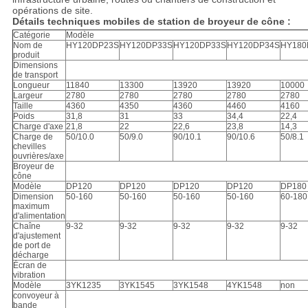
opérations de site.
Détails techniques mobiles de station de broyeur de cône :
Catégorie
Modèle
Nom de
HY120DP23S
HY120DP33S
HY120DP33S
HY120DP34S
HY180
produit
Dimensions
de transport
Longueur
11840
13300
13920
13920
10000
Largeur
2780
2780
2780
2780
2780
Taille
4360
4350
4360
4460
4160
Poids
31,8
31
33
34,4
22,4
Charge d'axe
21,8
22
22,6
23,8
14,3
Charge de
50/10.0
50/9.0
90/10.1
90/10.6
50/8.1
chevilles
ouvrières/axe
Broyeur de
cône
Modèle
DP120
DP120
DP120
DP120
DP180
Dimension
50-160
50-160
50-160
50-160
60-180
maximum
d'alimentation
Chaîne
9-32
9-32
9-32
9-32
9-32
d'ajustement
de port de
décharge
Écran de
vibration
Modèle
3YK1235
3YK1545
3YK1548
4YK1548
non
convoyeur à
bande