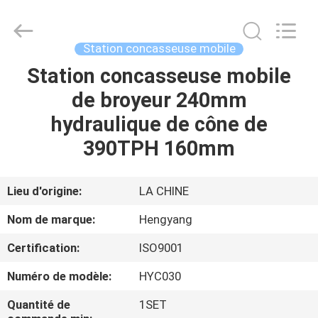
-
2026
Zhengzhou
Hengyang
Industrial
Station concasseuse mobile
Co.,
Ltd.
Station concasseuse mobile
MAISON
All
Rights
Reserved.
de broyeur 240mm
PRODUITS
hydraulique de cône de
390TPH 160mm
AU
SUJET
Lieu d'origine:
LA CHINE
DE
Nom de marque:
Hengyang
NOUS
Certification:
ISO9001
Numéro de modèle:
HYC030
VISITE
D'USINE
Quantité de
1SET