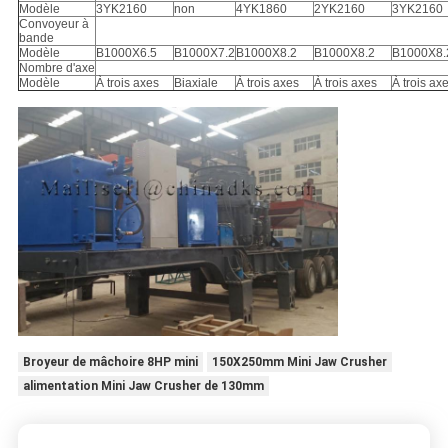
Modèle
3YK2160
non
4YK1860
2YK2160
3YK2160
Convoyeur à
bande
Modèle
B1000X6.5
B1000X7.2
B1000X8.2
B1000X8.2
B1000X8.
Nombre d'axe
Modèle
À trois axes
Biaxiale
À trois axes
À trois axes
À trois ax
Broyeur de mâchoire 8HP mini
150X250mm Mini Jaw Crusher
alimentation Mini Jaw Crusher de 130mm