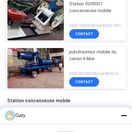
Station ISO9001
concasseuse mobile
2000-75600USD/set MOQ:1SET
CONTACT
pulvérisateur mobile du
canon 4.8kw
9500-362500USD/set MOQ:1SET
CONTACT
Station concasseuse mobile
Foundry sand Crushing & Screening Plant
Gary
Broyeur à mâchoires portable avec écran vibrant