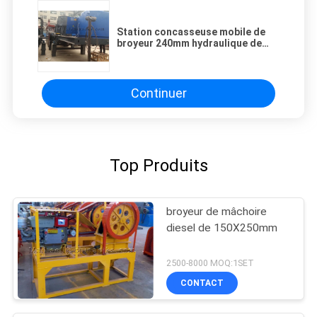
Station concasseuse mobile de
broyeur 240mm hydraulique de
cône de 390TPH 160mm
Continuer
Top Produits
broyeur de mâchoire
diesel de 150X250mm
2500-8000 MOQ:1SET
CONTACT