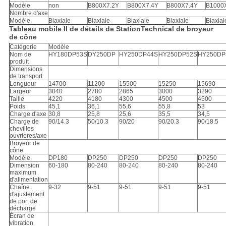
Modèle
non
B800X7.2Y
B800X7.4Y
B800X7.4Y
B1000
Nombre d'axe
Modèle
Biaxiale
Biaxiale
Biaxiale
Biaxiale
Biaxial
Tableau mobile II de détails de StationTechnical de broyeur
de cône
Catégorie
Modèle
Nom de
HY180DP53S
DY250DP
HY250DP44S
HY250DP52S
HY250DP
produit
Dimensions
de transport
Longueur
14700
11200
15500
15250
15690
Largeur
3040
2780
2865
3000
3290
Taille
4220
4180
4300
4500
4500
Poids
45,1
36,1
55,6
55,8
53
Charge d'axe
30,8
25,8
25,6
35,5
34,5
Charge de
90/14.3
50/10.3
90/20
90/20.3
90/18.5
chevilles
ouvrières/axe
Broyeur de
cône
Modèle
DP180
DP250
DP250
DP250
DP250
Dimension
60-180
80-240
80-240
80-240
80-240
maximum
d'alimentation
Chaîne
9-32
9-51
9-51
9-51
9-51
d'ajustement
de port de
décharge
Écran de
vibration