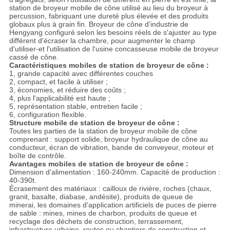
station de broyeur mobile de cône utilisé au lieu du broyeur à
percussion, fabriquant une dureté plus élevée et des produits
globaux plus à grain fin. Broyeur de cône d'industrie de
Hengyang configuré selon les besoins réels de s'ajuster au type
différent d'écraser la chambre, pour augmenter le champ
d'utiliser-et l'utilisation de l'usine concasseuse mobile de broyeur
cassé de cône.
Caractéristiques mobiles de station de broyeur de cône :
1, grande capacité avec différentes couches
2, compact, et facile à utiliser ;
3, économies, et réduire des coûts ;
4, plus l'applicabilité est haute ;
5, représentation stable, entretien facile ;
6, configuration flexible.
Structure mobile de station de broyeur de cône :
Toutes les parties de la station de broyeur mobile de cône
comprenant : support solide, broyeur hydraulique de cône au
conducteur, écran de vibration, bande de conveyeur, moteur et
boîte de contrôle.
Avantages mobiles de station de broyeur de cône :
Dimension d'alimentation : 160-240mm. Capacité de production :
40-390t.
Écrasement des matériaux : cailloux de rivière, roches (chaux,
granit, basalte, diabase, andésite), produits de queue de
minerai, les domaines d'application artificiels de puces de pierre
de sable : mines, mines de charbon, produits de queue et
recyclage des déchets de construction, terrassement,
infrastructure urbaine, routes ou chantiers de construction et