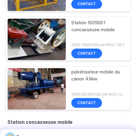
CONTACT
Station ISO9001
concasseuse mobile
2000-75600USD/set MOQ:1SET
CONTACT
pulvérisateur mobile du
canon 4.8kw
9500-362500USD/set MOQ:1SET
CONTACT
Station concasseuse mobile
Foundry sand Crushing & Screening Plant