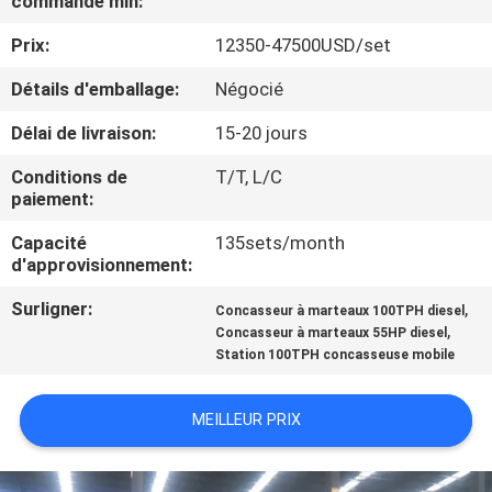
commande min:
Prix:
12350-47500USD/set
CONTRÔLE
DE
Détails d'emballage:
Négocié
QUALITÉ
Délai de livraison:
15-20 jours
Conditions de
T/T, L/C
CONTACTEZ-
paiement:
NOUS
Capacité
135sets/month
d'approvisionnement:
NOUVELLES
Surligner:
,
Concasseur à marteaux 100TPH diesel
,
Concasseur à marteaux 55HP diesel
Station 100TPH concasseuse mobile
CAS
MEILLEUR PRIX
PLAN
DU