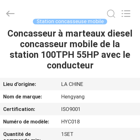
-
2026
Zhengzhou
Hengyang
Industrial
Station concasseuse mobile
Co.,
Ltd.
Concasseur à marteaux diesel
MAISON
All
Rights
Reserved.
concasseur mobile de la
PRODUITS
station 100TPH 55HP avec le
conducteur
AU
SUJET
Lieu d'origine:
LA CHINE
DE
Nom de marque:
Hengyang
NOUS
Certification:
ISO9001
Numéro de modèle:
HYC018
VISITE
D'USINE
Quantité de
1SET