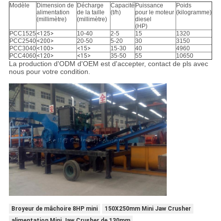
Modèle
Dimension de
Décharge
Capacité
Puissance
Poids
alimentation
de la taille
(t/h)
pour le moteur
(kilogramme)
(millimètre)
(millimètre)
diesel
(HP)
PCC1525
<125>
10-40
2-5
15
1320
PCC2540
<200>
20-50
5-20
30
3150
PCC3040
<100>
<15>
15-30
40
4960
PCC4060
<120>
<15>
35-50
55
10650
La production d'ODM d'OEM est d'accepter, contact de pls avec
nous pour votre condition.
Broyeur de mâchoire 8HP mini
150X250mm Mini Jaw Crusher
alimentation Mini Jaw Crusher de 130mm