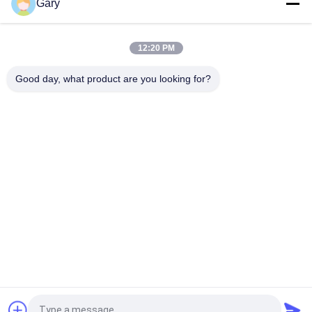
Gary
Broyeur à mâchoires portable avec écran vibrant
12:20 PM
Machines mobiles de concassage et de séparation des
mâchoires
Good day, what product are you looking for?
Catégories populaires
Tous
Machine De Broyage 
Recyclage Des 
À La Poudre De 
Poussières De La 
Micron
FEA
Ligne De Traitement 
Broyeur À Boulets 
De La Métallurgie
De Meulage
Ligne De Lavage De 
Four Rotatoire
Pierre Et De Sable
Station 
Machine De 
Concasseuse Mobile
Séchage Rotatoire