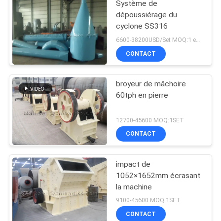
Système de
dépoussiérage du
cyclone SS316
6600-38200USD/Set MOQ:1 ensemble
CONTACT
broyeur de mâchoire
60tph en pierre
12700-45600 MOQ:1SET
CONTACT
impact de
1052×1652mm écrasant
la machine
9100-45600 MOQ:1SET
CONTACT