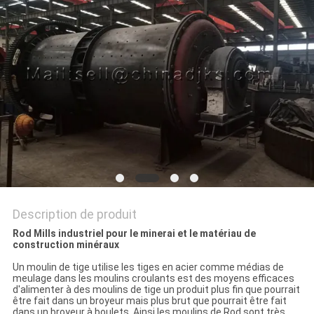
SITE
POLITIQUE
DE
CONFIDENTIALITÉ
Description de produit
Rod Mills industriel pour le minerai et le matériau de
construction minéraux
Un moulin de tige utilise les tiges en acier comme médias de
meulage dans les moulins croulants est des moyens efficaces
d'alimenter à des moulins de tige un produit plus fin que pourrait
être fait dans un broyeur mais plus brut que pourrait être fait
dans un broyeur à boulets. Ainsi les moulins de Rod sont très