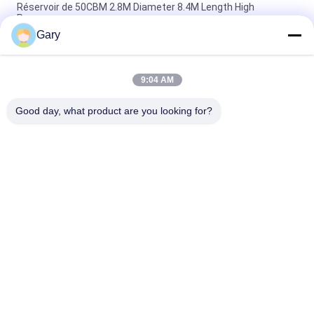
Réservoir de 50CBM 2.8M Diameter 8.4M Length High
Pressure
Gary
Écran de vibration de asséchage de la granularité 0.35mm de
20TPH 45%
9:04 AM
type horizontal broyeur de 23r/min 900×1800mm à boulets de
revêtement d'alumine de 90%
Good day, what product are you looking for?
Catégories populaires
Tous
Machine De Broyage 
Recyclage Des 
À La Poudre De 
Poussières De La 
Micron
FEA
Ligne De Traitement 
Broyeur À Boulets 
De La Métallurgie
De Meulage
Ligne De Lavage De 
Four Rotatoire
Pierre Et De Sable
Station 
Machine De 