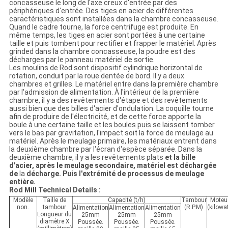
concasseuse le long de l'axe creux d'entrée par des
périphériques d'entrée. Des tiges en acier de différentes
caractéristiques sont installées dans la chambre concasseuse.
Quand le cadre tourne, la force centrifuge est produite. En
même temps, les tiges en acier sont portées à une certaine
taille et puis tombent pour rectifier et frapper le matériel. Après
grinded dans la chambre concasseuse, la poudre est des
décharges par le panneau matériel de sortie.
Les moulins de Rod sont dispositif cylindrique horizontal de
rotation, conduit par la roue dentée de bord. Il y a deux
chambres et grilles. Le matériel entre dans la première chambre
par l'admission de alimentation. À l'intérieur de la première
chambre, il y a des revêtements d'étape et des revêtements
aussi bien que des billes d'acier d'ondulation. La coquille tourne
afin de produire de l'électricité, et de cette force apporte la
boule à une certaine taille et les boules puis se laissent tomber
vers le bas par gravitation, l'impact soit la force de meulage au
matériel. Après le meulage primaire, les matériaux entrent dans
la deuxième chambre par l'écran d'espèce séparée. Dans la
deuxième chambre, il y a les revêtements plats
et la bille
d'acier, après le meulage secondaire, matériel est déchargée
de
la
décharge. Puis l'extrémité de processus de meulage
entière.
Rod Mill Technical Details :
Modèle
Taille de
Capacité (t/h)
Tambour
Moteu
non.
tambour
(R.P.M)
(kilowat
Alimentation
Alimentation
Alimentation
Longueur du
25mm
25mm
25mm
diamètre X
Poussée.
Poussée.
Poussée.