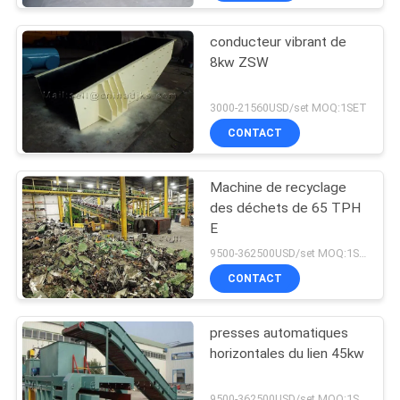
conducteur vibrant de
8kw ZSW
3000-21560USD/set MOQ:1SET
CONTACT
Machine de recyclage
des déchets de 65 TPH
E
9500-362500USD/set MOQ:1SET
CONTACT
presses automatiques
horizontales du lien 45kw
9500-362500USD/set MOQ:1SET