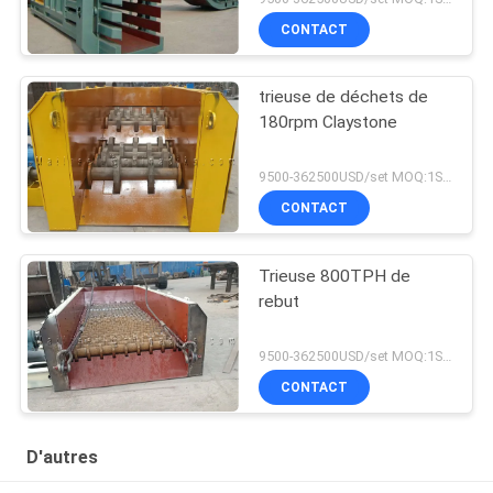
CONTACT
trieuse de déchets de
180rpm Claystone
9500-362500USD/set MOQ:1SET
CONTACT
Trieuse 800TPH de
rebut
9500-362500USD/set MOQ:1SET
CONTACT
D'autres