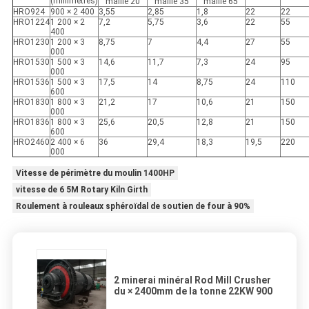
(millimètres)
maille 20
maille 35
maille 65
HRO924
900 × 2 400
3,55
2,85
1,8
22
22
HRO1224
1 200 × 2
7,2
5,75
3,6
22
55
400
HRO1230
1 200 × 3
8,75
7
4,4
27
55
000
HRO1530
1 500 × 3
14,6
11,7
7,3
24
95
000
HRO1536
1 500 × 3
17,5
14
8,75
24
110
600
HRO1830
1 800 × 3
21,2
17
10,6
21
150
000
HRO1836
1 800 × 3
25,6
20,5
12,8
21
150
600
HRO2460
2 400 × 6
36
29,4
18,3
19,5
220
000
Vitesse de périmètre du moulin 1400HP
vitesse de 6 5M Rotary Kiln Girth
Roulement à rouleaux sphéroïdal de soutien de four à 90%
2 minerai minéral Rod Mill Crusher
du × 2400mm de la tonne 22KW 900