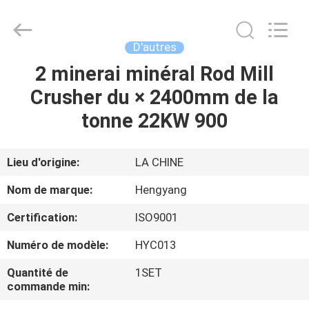
-
2026
Zhengzhou
Hengyang
Industrial
D'autres
Co.,
Ltd.
2 minerai minéral Rod Mill
MAISON
All
Rights
Reserved.
Crusher du × 2400mm de la
PRODUITS
tonne 22KW 900
AU
Lieu d'origine:
LA CHINE
SUJET
Nom de marque:
Hengyang
DE
Certification:
ISO9001
NOUS
Numéro de modèle:
HYC013
VISITE
Quantité de
1SET
commande min:
D'USINE