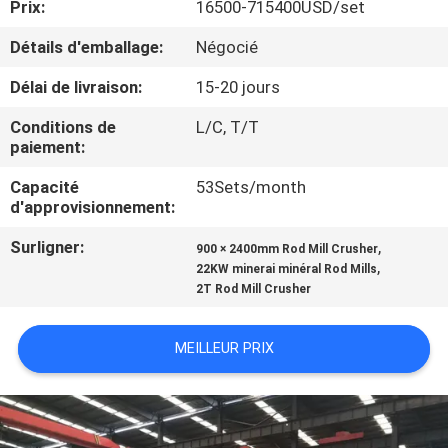
Prix:
16500-715400USD/set
CONTRÔLE
Détails d'emballage:
Négocié
DE
Délai de livraison:
15-20 jours
QUALITÉ
Conditions de
L/C, T/T
paiement:
CONTACTEZ-
Capacité
53Sets/month
d'approvisionnement:
NOUS
Surligner:
,
900 × 2400mm Rod Mill Crusher
,
22KW minerai minéral Rod Mills
NOUVELLES
2T Rod Mill Crusher
CAS
MEILLEUR PRIX
PLAN
DU