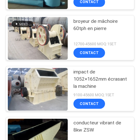
CONTACT
broyeur de mâchoire
60tph en pierre
12700-45600 MOQ:1SET
CONTACT
impact de
1052×1652mm écrasant
la machine
9100-45600 MOQ:1SET
CONTACT
conducteur vibrant de
8kw ZSW