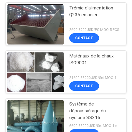
Trémie d'alimentation
Q235 en acier
2600-8900USD/PC MOQ:5 PCS
CONTACT
Matériaux de la chaux
ISO9001
21600-88200USD/Set MOQ:1 ensemble
CONTACT
Système de
dépoussiérage du
cyclone SS316
6600-38200USD/Set MOQ:1 ensemble