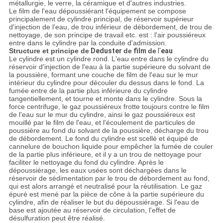
métallurgie, le verre, la céramique et d'autres industries.
Le film de l'eau dépoussiérant l'équipement se compose
principalement de cylindre principal, de réservoir supérieur
d'injection de l'eau, de trou inférieur de débordement, de trou de
nettoyage, de son principe de travail etc. est : l'air poussiéreux
entre dans le cylindre par la conduite d'admission.
Structure et principe de
Deduster
de
film
de
l'
eau
Le cylindre est un cylindre rond. L'eau entre dans le cylindre du
réservoir d'injection de l'eau à la partie supérieure du solvant de
la poussière, formant une couche de film de l'eau sur le mur
intérieur du cylindre pour découler du dessus dans le fond. La
fumée entre de la partie plus inférieure du cylindre
tangentiellement, et tourne et monte dans le cylindre. Sous la
force centrifuge, le gaz poussiéreux frotte toujours contre le film
de l'eau sur le mur du cylindre, ainsi le gaz poussiéreux est
mouillé par le film de l'eau, et l'écoulement de particules de
poussière au fond du solvant de la poussière, décharge du trou
de débordement. Le fond du cylindre est scellé et équipé de
cannelure de bouchon liquide pour empêcher la fumée de couler
de la partie plus inférieure, et il y a un trou de nettoyage pour
faciliter le nettoyage du fond du cylindre. Après le
dépoussiérage, les eaux usées sont déchargées dans le
réservoir de sédimentation par le trou de débordement au fond,
qui est alors arrangé et neutralisé pour la réutilisation. Le gaz
épuré est mené par la pièce de cône à la partie supérieure du
cylindre, afin de réaliser le but du dépoussiérage. Si l'eau de
base est ajoutée au réservoir de circulation, l'effet de
désulfuration peut être réalisé.