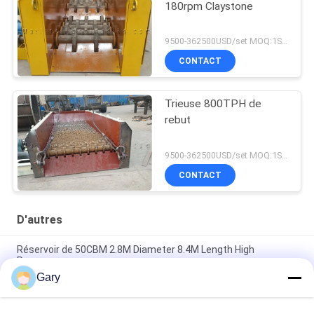
180rpm Claystone
9500-362500USD/set MOQ:1SET
CONTACT
Trieuse 800TPH de
rebut
9500-362500USD/set MOQ:1SET
CONTACT
D'autres
Réservoir de 50CBM 2.8M Diameter 8.4M Length High
Pressure
Gary
Écran de vibration de asséchage de la granularité 0.35mm de
20TPH 45%