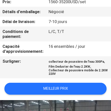
Prix:
1560-35200USD/set
CONTRÔLE
Détails d'emballage:
Négocié
DE
Délai de livraison:
7-10 jours
QUALITÉ
Conditions de
L/C, T/T
paiement:
CONTACTEZ-
Capacité
16 ensembles / jour
d'approvisionnement:
NOUS
Surligner:
,
collecteur de poussière de l'eau 300Pa
,
Film Deduster de l'eau 2.2KW
NOUVELLES
Collecteur de poussière mobile de 2.2KW
220V
CAS
MEILLEUR PRIX
PLAN
DU