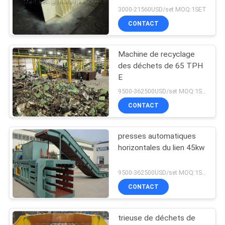
3000-21560USD/set MOQ:1SET
CONTACT
Machine de recyclage
des déchets de 65 TPH
E
9500-362500USD/set MOQ:1SET
CONTACT
presses automatiques
horizontales du lien 45kw
9500-362500USD/set MOQ:1SET
CONTACT
trieuse de déchets de