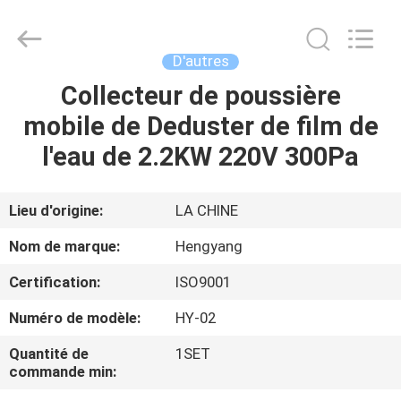
-
2026
Zhengzhou
Hengyang
Industrial
D'autres
Co.,
Ltd.
Collecteur de poussière
MAISON
All
Rights
Reserved.
mobile de Deduster de film de
PRODUITS
l'eau de 2.2KW 220V 300Pa
AU
Lieu d'origine:
LA CHINE
SUJET
Nom de marque:
Hengyang
DE
Certification:
ISO9001
NOUS
Numéro de modèle:
HY-02
VISITE
Quantité de
1SET
commande min:
D'USINE