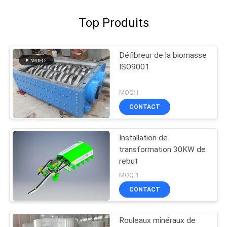
Top Produits
Défibreur de la biomasse
ISO9001
MOQ:1
CONTACT
Installation de
transformation 30KW de
rebut
MOQ:1
CONTACT
Rouleaux minéraux de