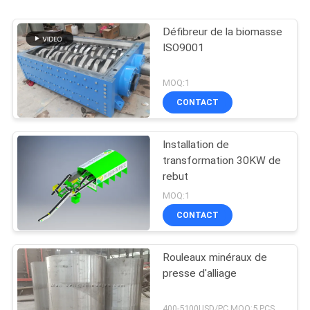
Défibreur de la biomasse
ISO9001
MOQ:1
CONTACT
Installation de
transformation 30KW de
rebut
MOQ:1
CONTACT
Rouleaux minéraux de
presse d'alliage
400-5100USD/PC MOQ:5 PCS