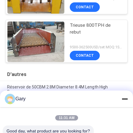
CONTACT
Trieuse 800TPH de
rebut
9500-362500USD/set MOQ:1SET
CONTACT
D'autres
Réservoir de 50CBM 2.8M Diameter 8.4M Length High
Pressure
Gary
Écran de vibration de asséchage de la granularité 0.35mm de
20TPH 45%
11:31 AM
type horizontal broyeur de 23r/min 900×1800mm à boulets de
revêtement d'alumine de 90%
Good day, what product are you looking for?