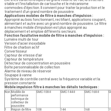
stable et l'installation de cartouche et le mécanisme
commodes d'éjection. Il convient pour traiter la production et le
traitement d'un grand nombre de poussière.
Applications mobiles de filtre à manches d'impulsion :
Approprié au bois fonctionnant, rectifiant, applications coupant,
alimentant et autre avec un grand nombre de poussière. Le filtre
à manches mobile d'impulsion est plus approprié au
déplacement et emploie différents secteurs.
Fonction facultative mobile de filtre à manches d'impulsion :
Lumière multi de tour
Version d'acier inoxydable
Filtre de charbon actif
Convertisseur
Capteur de vitesse d'air
Capteur de température
Détecteur de concentration en poussière
Boîte personnalisable de collection
Alarme de niveau de réservoir
Soupape à vanne
Système de contrôle central avec la fréquence variable et la
pression constante
Mobile impulsion filtre à manches les détails techniques :
Non.
Modèle de
GMC-108-II
GMC-144-II
GMC-168-II
G
performance
technique de
collecteur de
poussière
1
Région de filtre
108
144
168
1