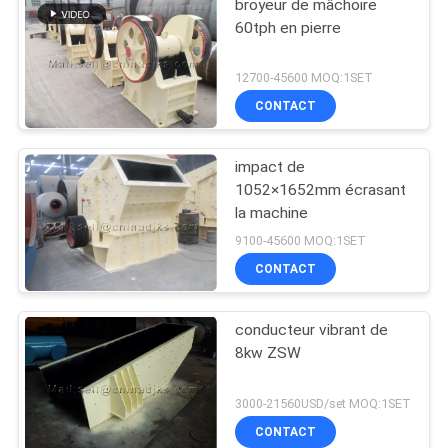
broyeur de mâchoire
60tph en pierre
12700-45600 MOQ:1SET
CONTACT
impact de
1052×1652mm écrasant
la machine
9100-45600 MOQ:1SET
CONTACT
conducteur vibrant de
8kw ZSW
3000-21560USD/set MOQ:1SET
CONTACT