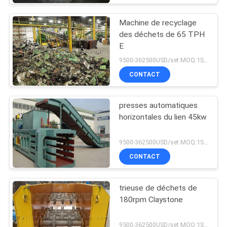
Machine de recyclage
des déchets de 65 TPH
E
9500-362500USD/set MOQ:1SET
CONTACT
presses automatiques
horizontales du lien 45kw
9500-362500USD/set MOQ:1SET
CONTACT
trieuse de déchets de
180rpm Claystone
9500-362500USD/set MOQ:1SET