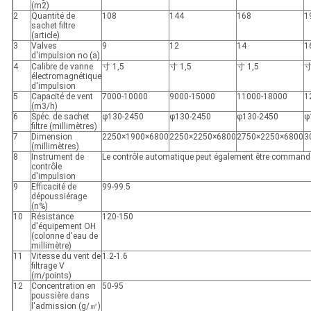
(m2)
2
Quantité de
108
144
168
1
sachet filtre
(article)
3
Valves
9
12
14
1
d'impulsion no (a)
4
Calibre de vanne
寸 1,5
寸 1,5
寸 1,5
寸
électromagnétique
d'impulsion
5
Capacité de vent
7000-10000
9000-15000
11000-18000
1
(m3/h)
6
Spéc. de sachet
φ130-2450
φ130-2450
φ130-2450
φ
filtre (millimètres)
7
Dimension
2250×1900×6800
2250×2250×6800
2750×2250×6800
3
(millimètres)
8
Instrument de
Le contrôle automatique peut également être commandé 
contrôle
d'impulsion
9
Efficacité de
99-99.5
dépoussiérage
(n%)
10
Résistance
120-150
d'équipement OH
(colonne d'eau de
millimètre)
11
Vitesse du vent de
1.2-1.6
filtrage V
(m/points)
12
Concentration en
50-95
poussière dans
l'admission (g/㎡)