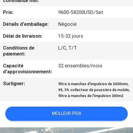
commande min:
Prix:
9600-58200USD/Set
CONTRÔLE
DE
Détails d'emballage:
Négocié
QUALITÉ
Délai de livraison:
15-32 jours
Conditions de
L/C, T/T
CONTACTEZ-
paiement:
NOUS
Capacité
32 ensembles/mois
d'approvisionnement:
NOUVELLES
Surligner:
,
filtre à manches d'impulsion de 2450mm
,
,
99
5% collecteur de poussière de mobile
filtre à manches de l'impulsion 300m2
CAS
MEILLEUR PRIX
PLAN
DU