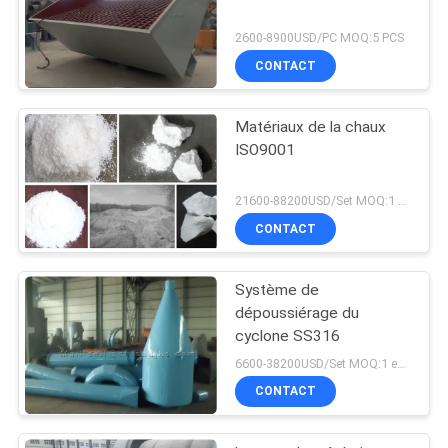
2600-8900USD/PC MOQ:5 PCS
CONTACT
Matériaux de la chaux
ISO9001
21600-88200USD/Set MOQ:1 ensemble
CONTACT
Système de
dépoussiérage du
cyclone SS316
6600-38200USD/Set MOQ:1 ensemble
CONTACT