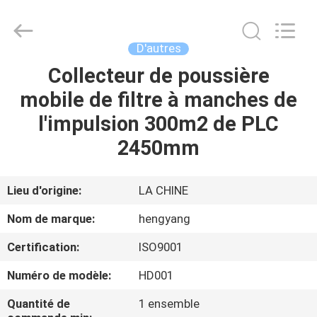
-
2026
Zhengzhou
Hengyang
Industrial
D'autres
Co.,
Ltd.
Collecteur de poussière
MAISON
All
Rights
Reserved.
mobile de filtre à manches de
PRODUITS
l'impulsion 300m2 de PLC
2450mm
AU
SUJET
Lieu d'origine:
LA CHINE
DE
Nom de marque:
hengyang
NOUS
Certification:
ISO9001
Numéro de modèle:
HD001
VISITE
D'USINE
Quantité de
1 ensemble