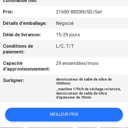
commande min:
Prix:
21600-88200USD/Set
CONTRÔLE
DE
Détails d'emballage:
Négocié
QUALITÉ
Délai de livraison:
15-29 jours
Conditions de
L/C, T/T
CONTACTEZ-
paiement:
NOUS
Capacité
29 ensembles/mois
d'approvisionnement:
NOUVELLES
Surligner:
dessiccateur de sable de silice de
3500mm
,
,
machine 175t/h de séchage rotatoire
dessiccateur de sable de silice
CAS
d'épaisseur de 70mm
PLAN
MEILLEUR PRIX
DU