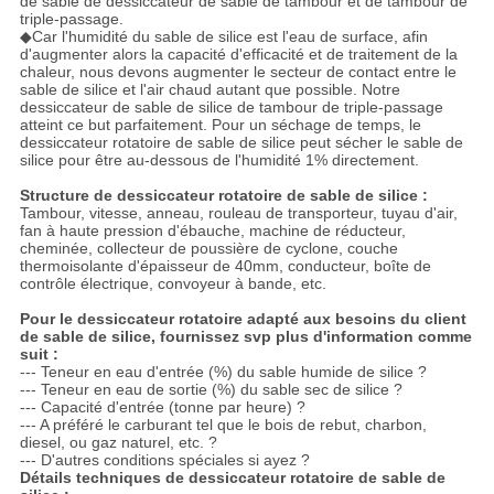
de sable de dessiccateur de sable de tambour et de tambour de
triple-passage.
◆Car l'humidité du sable de silice est l'eau de surface, afin
d'augmenter alors la capacité d'efficacité et de traitement de la
chaleur, nous devons augmenter le secteur de contact entre le
sable de silice et l'air chaud autant que possible. Notre
dessiccateur de sable de silice de tambour de triple-passage
atteint ce but parfaitement. Pour un séchage de temps, le
dessiccateur rotatoire de sable de silice peut sécher le sable de
silice pour être au-dessous de l'humidité 1% directement.
Structure de dessiccateur rotatoire de sable de silice :
Tambour, vitesse, anneau, rouleau de transporteur, tuyau d'air,
fan à haute pression d'ébauche, machine de réducteur,
cheminée, collecteur de poussière de cyclone, couche
thermoisolante d'épaisseur de 40mm, conducteur, boîte de
contrôle électrique, convoyeur à bande, etc.
Pour le dessiccateur rotatoire adapté aux besoins du client
de sable de silice, fournissez svp plus d'information comme
suit :
--- Teneur en eau d'entrée (%) du sable humide de silice ?
--- Teneur en eau de sortie (%) du sable sec de silice ?
--- Capacité d'entrée (tonne par heure) ?
--- A préféré le carburant tel que le bois de rebut, charbon,
diesel, ou gaz naturel, etc. ?
--- D'autres conditions spéciales si ayez ?
Détails techniques de dessiccateur rotatoire de sable de