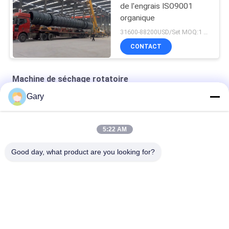
de l'engrais ISO9001
organique
31600-88200USD/Set MOQ:1 ensemble
CONTACT
Machine de séchage rotatoire
Gary
séchoir à vide à double cône
sécheur sous vide statique rond
5:22 AM
Four séchage de la circulation de l'air chaud
Good day, what product are you looking for?
Catégories populaires
Tous
Machine De Broyage 
Recyclage Des 
À La Poudre De 
Poussières De La 
Micron
FEA