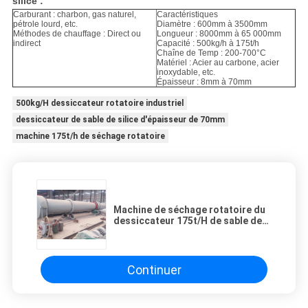
silice :
Carburant : charbon, gas naturel,
Caractéristiques
pétrole lourd, etc.
Diamètre : 600mm à 3500mm
Méthodes de chauffage : Direct ou
Longueur : 8000mm à 65 000mm
indirect
Capacité : 500kg/h à 175t/h
Chaîne de Temp : 200-700°C
Matériel : Acier au carbone, acier
inoxydable, etc.
Épaisseur : 8mm à 70mm
500kg/H dessiccateur rotatoire industriel
dessiccateur de sable de silice d'épaisseur de 70mm
machine 175t/h de séchage rotatoire
Machine de séchage rotatoire du
dessiccateur 175t/H de sable de
silice de l'épaisseur 3500mm de
70mm
Continuer