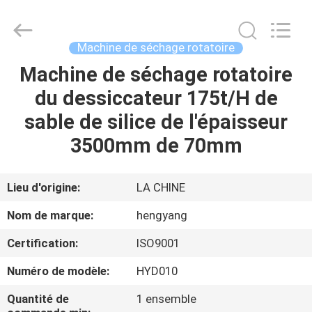
-
2026
Zhengzhou
Hengyang
Industrial
Machine de séchage rotatoire
Co.,
Ltd.
Machine de séchage rotatoire
MAISON
All
Rights
Reserved.
du dessiccateur 175t/H de
PRODUITS
sable de silice de l'épaisseur
3500mm de 70mm
AU
SUJET
Lieu d'origine:
LA CHINE
DE
Nom de marque:
hengyang
NOUS
Certification:
ISO9001
Numéro de modèle:
HYD010
VISITE
D'USINE
Quantité de
1 ensemble