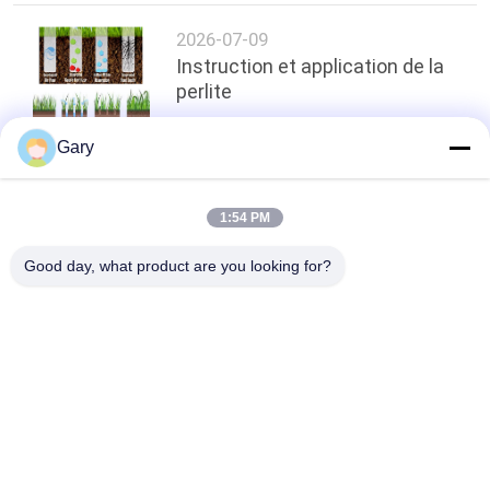
2026-07-09
Instruction et application de la
perlite
Gary
top
1:54 PM
Good day, what product are you looking for?
Catégories populaires
Tous
Machine De Broyage 
Recyclage Des 
À La Poudre De 
Poussières De La 
Micron
FEA
Ligne De Traitement 
Broyeur À Boulets 
De La Métallurgie
De Meulage