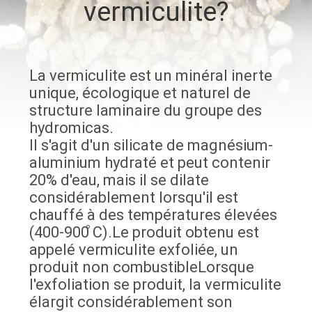
vermiculite?
CONTRÔLE
DE
La vermiculite est un minéral inerte
QUALITÉ
unique, écologique et naturel de
structure laminaire du groupe des
CONTACTEZ-
hydromicas.
Il s'agit d'un silicate de magnésium-
NOUS
aluminium hydraté et peut contenir
20% d'eau, mais il se dilate
NOUVELLES
considérablement lorsqu'il est
chauffé à des températures élevées
(400-900 ̊С).Le produit obtenu est
CAS
appelé vermiculite exfoliée, un
produit non combustibleLorsque
PLAN
l'exfoliation se produit, la vermiculite
élargit considérablement son
DU