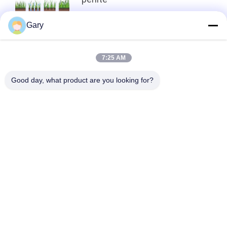
Gary
top
7:25 AM
Good day, what product are you looking for?
Catégories populaires
Tous
Machine De Broyage 
Recyclage Des 
À La Poudre De 
Poussières De La 
Micron
FEA
Ligne De Traitement 
Broyeur À Boulets 
De La Métallurgie
De Meulage
Ligne De Lavage De 
Four Rotatoire
Pierre Et De Sable
Station 
Machine De 