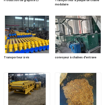
Production de graphite Li
Transporteur à plaque de chaîne
SITE
modulaire
POLITIQUE
DE
CONFIDENTIALITÉ
Transporteur à vis
convoyeur à chaînes d'entrave