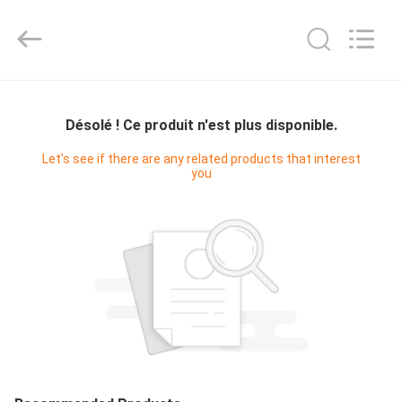
-
2026
Zhengzhou
Hengyang
Industrial
Co.,
Ltd.
MAISON
All
Rights
Reserved.
Désolé ! Ce produit n'est plus disponible.
PRODUITS
Let's see if there are any related products that interest
you
AU
SUJET
DE
NOUS
VISITE
D'USINE