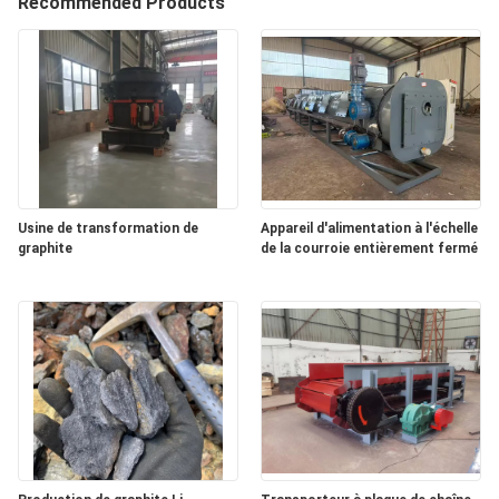
Recommended Products
CONTRÔLE
DE
QUALITÉ
CONTACTEZ-
Usine de transformation de
Appareil d'alimentation à l'échelle
NOUS
graphite
de la courroie entièrement fermé
NOUVELLES
CAS
PLAN
DU